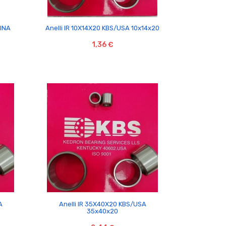

 INA
Anelli IR 10X14X20 KBS/USA 10x14x20
1,36 €

A
Anelli IR 35X40X20 KBS/USA
35x40x20