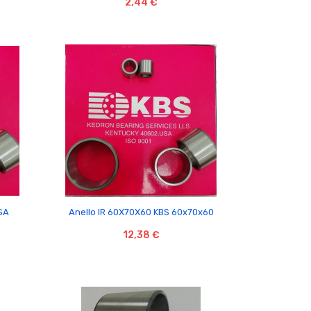
2,44 €

SA
Anello IR 60X70X60 KBS 60x70x60
12,38 €