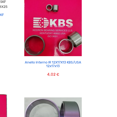
SKF

Anello Interno IR 12X17X13 KBS/USA
12x17x13
4,02 €