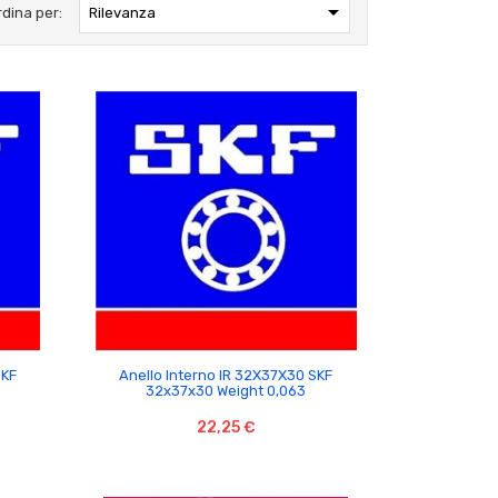

rdina per:
Rilevanza

SKF
Anello Interno IR 32X37X30 SKF
32x37x30 Weight 0,063
22,25 €