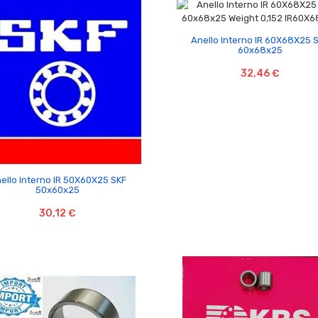

Anello Interno IR 60X68X25 
60x68x25
32,46 €

ello Interno IR 50X60X25 SKF
50x60x25
30,12 €