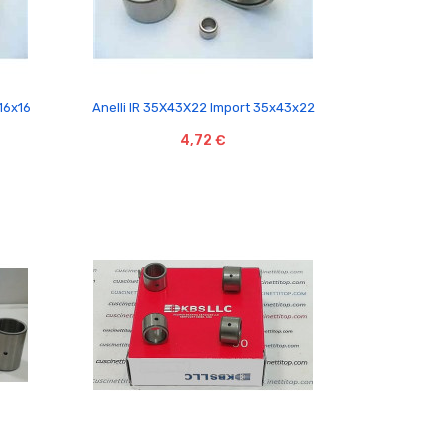

x16x16
Anelli IR 35X43X22 Import 35x43x22
4,72 €