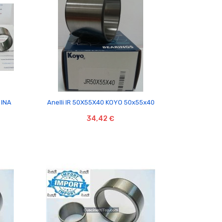

 INA
Anelli IR 50X55X40 KOYO 50x55x40
34,42 €