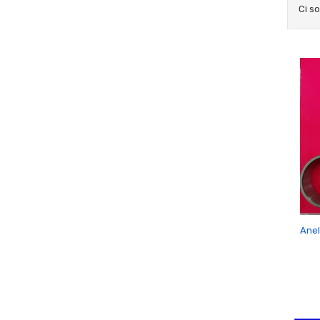
Ci s
Anel