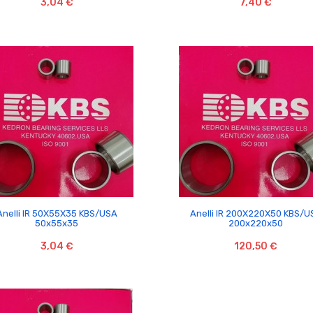
3,04 €
7,40 €


Anelli IR 50X55X35 KBS/USA
Anelli IR 200X220X50 KBS/U
50x55x35
200x220x50
3,04 €
120,50 €