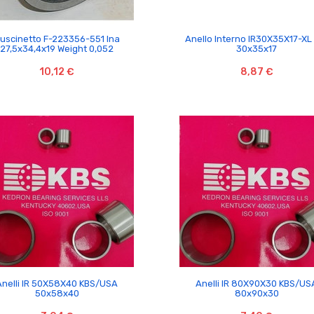


uscinetto F-223356-551 Ina
Anello Interno IR30X35X17-XL
27,5x34,4x19 Weight 0,052
30x35x17
10,12 €
8,87 €


Anelli IR 50X58X40 KBS/USA
Anelli IR 80X90X30 KBS/US
50x58x40
80x90x30