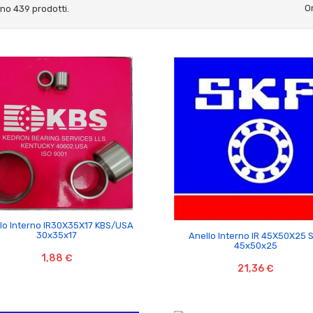
O
ono 439 prodotti.

lo Interno IR30X35X17 KBS/USA

30x35x17
Anello Interno IR 45X50X25 
45x50x25
1,88 €
21,36 €