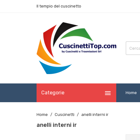
Il tempio del cuscinetto

Categorie
Home
Home
Cuscinetti
anelli interni ir
anelli interni ir