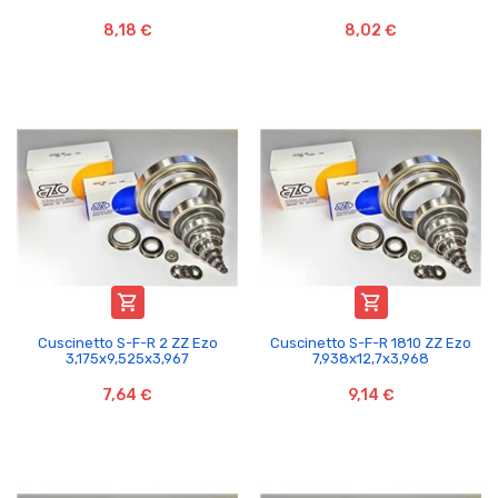
8,18 €
8,02 €


Cuscinetto S-F-R 2 ZZ Ezo
Cuscinetto S-F-R 1810 ZZ Ezo
3,175x9,525x3,967
7,938x12,7x3,968
7,64 €
9,14 €