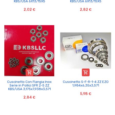
KBS/USA 6X13/15X5
KBS/USA 6X13/15X5
2,02 €
2,82 €


Cuscinetto Con Flangia Inox
Cuscinetto S-F-R-1-4 ZZ EZO
Serie in Pollici SFR 2-5 ZZ
1,984x6,35x3,571
KBS/USA 3,175x7,938x3,571
5,98 €
2,84 €