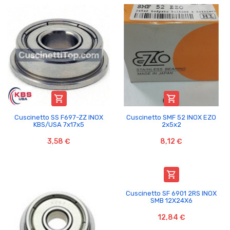


Cuscinetto SS F697-ZZ INOX
Cuscinetto SMF 52 INOX EZO
KBS/USA 7x17x5
2x5x2
3,58 €
8,12 €

Cuscinetto SF 6901 2RS INOX
SMB 12X24X6
12,84 €