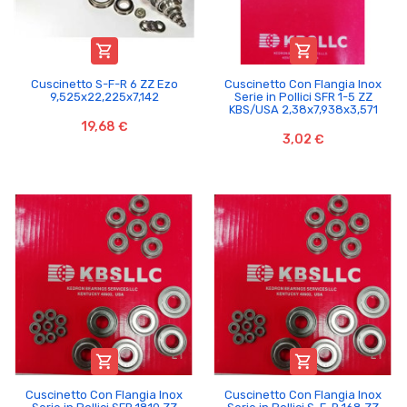


Cuscinetto S-F-R 6 ZZ Ezo
Cuscinetto Con Flangia Inox
9,525x22,225x7,142
Serie in Pollici SFR 1-5 ZZ
KBS/USA 2,38x7,938x3,571
19,68 €
3,02 €


Cuscinetto Con Flangia Inox
Cuscinetto Con Flangia Inox