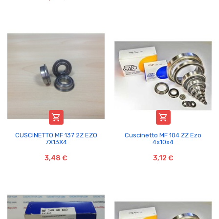


CUSCINETTO MF 137 2Z EZO
Cuscinetto MF 104 ZZ Ezo
7X13X4
4x10x4
3,48 €
3,12 €