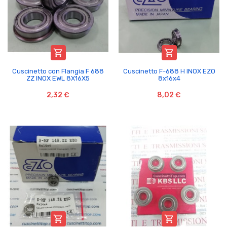


Cuscinetto con Flangia F 688
Cuscinetto F-688 H INOX EZO
ZZ INOX EWL 8X16X5
8x16x4
2,32 €
8,02 €

