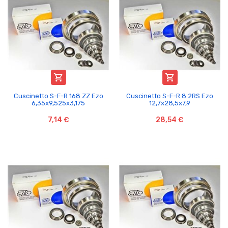


Cuscinetto S-F-R 168 ZZ Ezo
Cuscinetto S-F-R 8 2RS Ezo
6,35x9,525x3,175
12,7x28,5x7,9
7,14 €
28,54 €