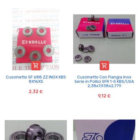


Cuscinetto SF 688 ZZ INOX KBS
Cuscinetto Con Flangia Inox
8X16X5
Serie in Pollici SFR 1-5 KBS/USA
2,38x7,938x2,779
2,32 €
9,12 €