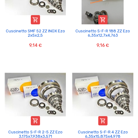


Cuscinetto SMF 52 ZZ INOX Ezo
Cuscinetto S-F-R 188 ZZ Ezo
2x5x2,5
6,35x12,7x4,763
9,14 €
9,16 €


Cuscinetto S-F-R 2-5 ZZ Ezo
Cuscinetto S-F-R 4 ZZ Ezo
3,175x7,938x3,571
6,35x15,875x4,978