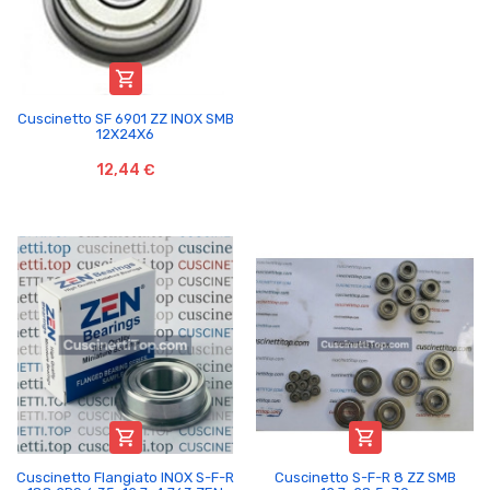

Cuscinetto SF 6901 ZZ INOX SMB
12X24X6
12,44 €


Cuscinetto Flangiato INOX S-F-R
Cuscinetto S-F-R 8 ZZ SMB