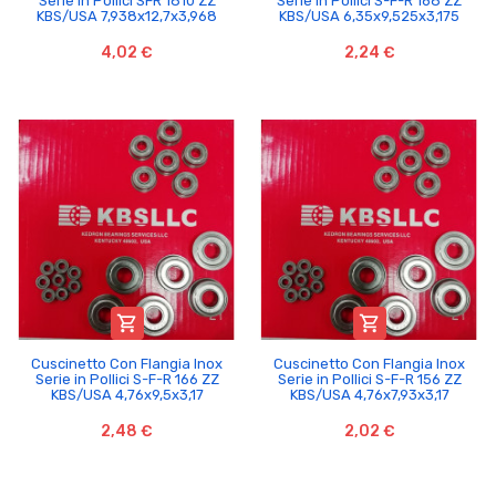
Serie in Pollici SFR 1810 ZZ
Serie in Pollici S-F-R 168 ZZ
KBS/USA 7,938x12,7x3,968
KBS/USA 6,35x9,525x3,175
4,02 €
2,24 €


Cuscinetto Con Flangia Inox
Cuscinetto Con Flangia Inox
Serie in Pollici S-F-R 166 ZZ
Serie in Pollici S-F-R 156 ZZ
KBS/USA 4,76x9,5x3,17
KBS/USA 4,76x7,93x3,17
2,48 €
2,02 €