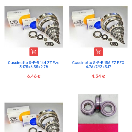


Cuscinetto S-F-R 144 ZZ Ezo
Cuscinetto S-F-R 156 ZZ EZO
3.175x6.35x2.78
4,76x7,93x3,17
6,46 €
4,34 €