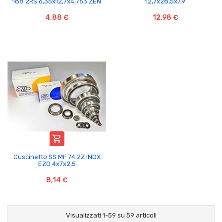
188 2RS 6,35x12,7x4,763 ZEN
12,7x28,5x7,9
4,88 €
12,98 €

Cuscinetto SS MF 74 2Z INOX
EZO 4x7x2,5
8,14 €
Visualizzati 1-59 su 59 articoli