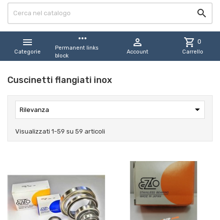

more_horiz


shopping_cart
0
Permanent links
Categorie
Account
Carrello
block
Cuscinetti flangiati inox

Rilevanza
Visualizzati 1-59 su 59 articoli