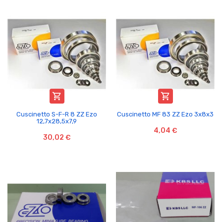


Cuscinetto S-F-R 8 ZZ Ezo
Cuscinetto MF 83 ZZ Ezo 3x8x3
12,7x28,5x7,9
4,04 €
30,02 €