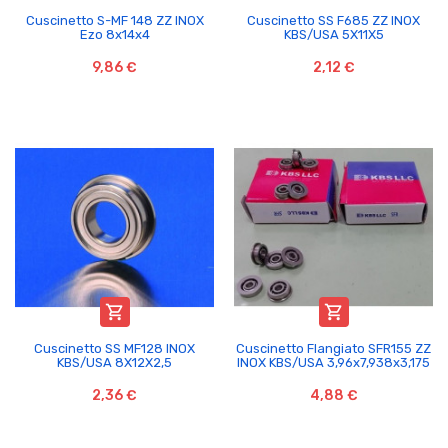
Cuscinetto S-MF 148 ZZ INOX
Cuscinetto SS F685 ZZ INOX
Ezo 8x14x4
KBS/USA 5X11X5
9,86 €
2,12 €


Cuscinetto SS MF128 INOX
Cuscinetto Flangiato SFR155 ZZ
KBS/USA 8X12X2,5
INOX KBS/USA 3,96x7,938x3,175
2,36 €
4,88 €