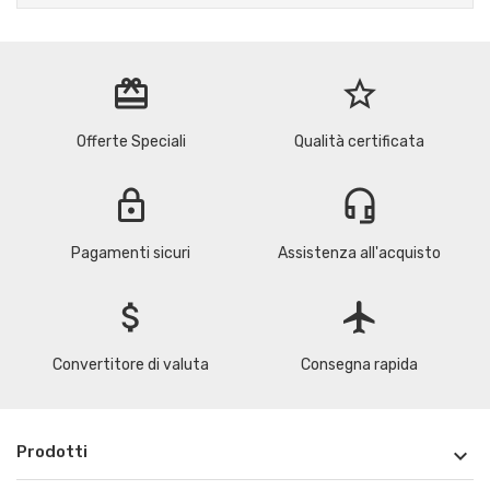
redeem
star_border
Offerte Speciali
Qualità certificata
lock
headset_mic
Pagamenti sicuri
Assistenza all'acquisto
attach_money
flight
Convertitore di valuta
Consegna rapida
Prodotti
