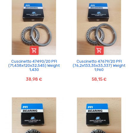


Cuscinetto 47490/20 PFI
Cuscinetto 47679/20 PFI
(71,438x120x32,545) Weight
(76,2x133,35x33,337) Weight
1,430
1,960
38,98 €
58,15 €