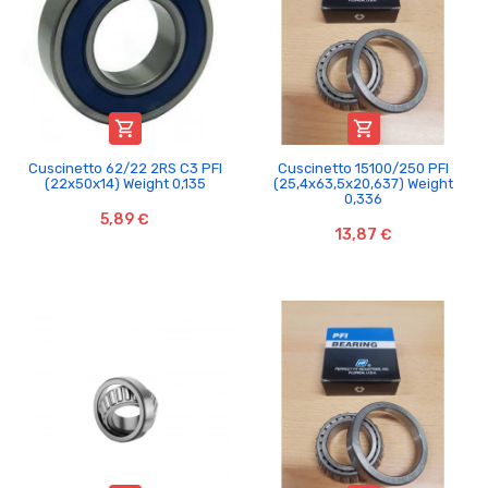


Cuscinetto 62/22 2RS C3 PFI
Cuscinetto 15100/250 PFI
(22x50x14) Weight 0,135
(25,4x63,5x20,637) Weight
0,336
5,89 €
13,87 €