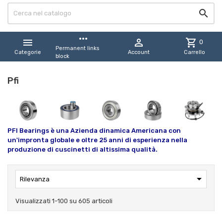

more_horiz


shopping_cart
0
Permanent links
Categorie
Account
Carrello
block
Pfi
PFI Bearings è una Azienda dinamica Americana con
un'impronta globale e oltre 25 anni di esperienza nella
produzione di cuscinetti di altissima qualità.

Rilevanza
Visualizzati 1-100 su 605 articoli