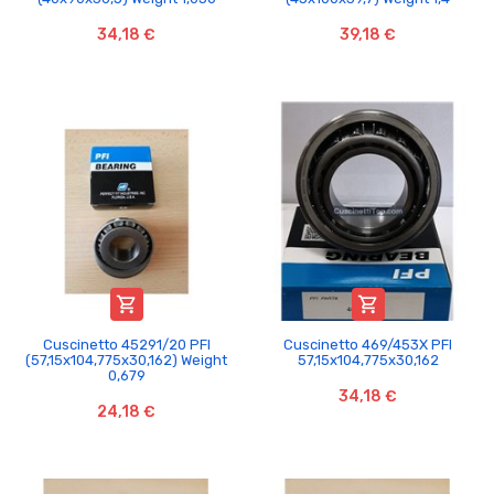
34,18 €
39,18 €


Cuscinetto 45291/20 PFI
Cuscinetto 469/453X PFI
(57,15x104,775x30,162) Weight
57,15x104,775x30,162
0,679
34,18 €
24,18 €