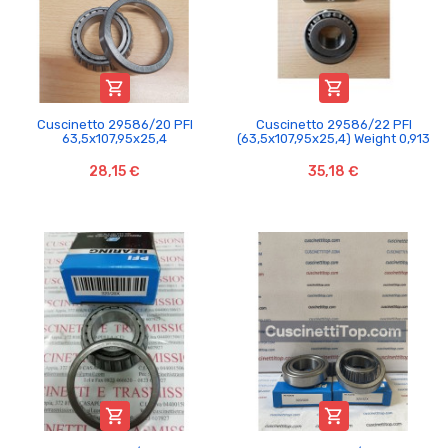


Cuscinetto 29586/20 PFI
Cuscinetto 29586/22 PFI
63,5x107,95x25,4
(63,5x107,95x25,4) Weight 0,913
28,15 €
35,18 €

