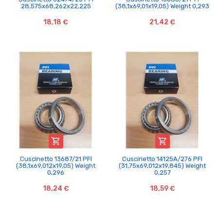
28,575x68,262x22,225
(38,1x69,01x19,05) Weight 0,293
18,18 €
21,42 €


Cuscinetto 13687/21 PFI
Cuscinetto 14125A/276 PFI
(38,1x69,012x19,05) Weight
(31,75x69,012x19,845) Weight
0,296
0,257
18,24 €
18,59 €