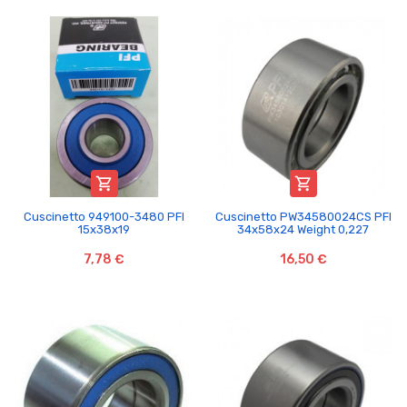


Cuscinetto 949100-3480 PFI
Cuscinetto PW34580024CS PFI
15x38x19
34x58x24 Weight 0,227
7,78 €
16,50 €