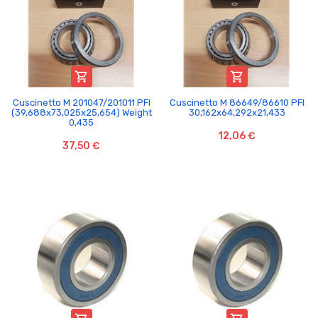


Cuscinetto M 201047/201011 PFI
Cuscinetto M 86649/86610 PFI
(39,688x73,025x25,654) Weight
30,162x64,292x21,433
0,435
12,06 €
37,50 €