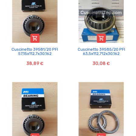


Cuscinetto 39581/20 PFI
Cuscinetto 39585/20 PFI
57,15x112,7x30,162
63,5x112,712x30,162
38,89 €
30,08 €