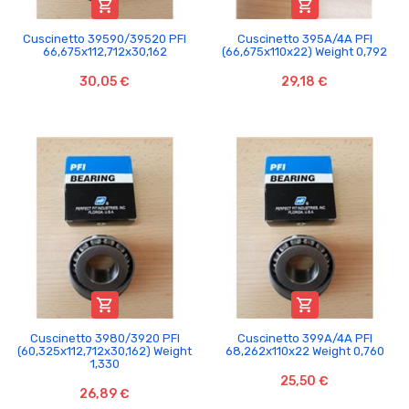


Cuscinetto 39590/39520 PFI
Cuscinetto 395A/4A PFI
66,675x112,712x30,162
(66,675x110x22) Weight 0,792
30,05 €
29,18 €


Cuscinetto 3980/3920 PFI
Cuscinetto 399A/4A PFI
(60,325x112,712x30,162) Weight
68,262x110x22 Weight 0,760
1,330
25,50 €
26,89 €