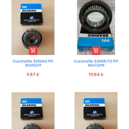


Cuscinetto 32006X PFI
Cuscinetto 32008/72 PFI
30x55x17
40x72x19
9,87 €
19,84 €