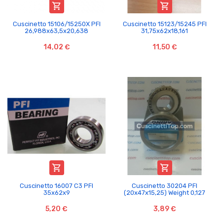


Cuscinetto 15106/15250X PFI
Cuscinetto 15123/15245 PFI
26,988x63,5x20,638
31,75x62x18,161
14,02 €
11,50 €


Cuscinetto 16007 C3 PFI
Cuscinetto 30204 PFI
35x62x9
(20x47x15,25) Weight 0,127
5,20 €
3,89 €