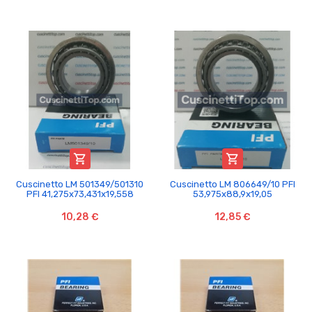


Cuscinetto LM 501349/501310
Cuscinetto LM 806649/10 PFI
PFI 41,275x73,431x19,558
53,975x88,9x19,05
10,28 €
12,85 €