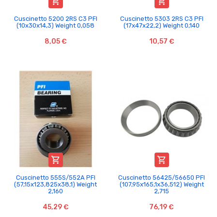


Cuscinetto 5200 2RS C3 PFI
Cuscinetto 5303 2RS C3 PFI
(10x30x14,3) Weight 0,058
(17x47x22,2) Weight 0,140
8,05 €
10,57 €


Cuscinetto 555S/552A PFI
Cuscinetto 56425/56650 PFI
(57,15x123,825x38,1) Weight
(107,95x165,1x36,512) Weight
2,160
2,715
45,29 €
76,19 €