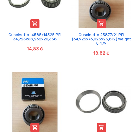


Cuscinetto 14585/14525 PFI
Cuscinetto 25877/21 PFI
34,925x68,262x20,638
(34,925x73,025x23,812) Weight
0,479
14,83 €
18,82 €

