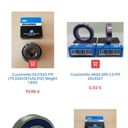


Cuscinetto 567/563 PFI
Cuscinetto 6804 2RS C3 PFI
(73,025x127x36,512) Weight
20x32x7
1,832
5,02 €
19,98 €