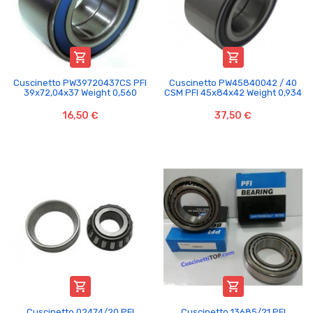


Cuscinetto PW39720437CS PFI
Cuscinetto PW45840042 / 40
39x72,04x37 Weight 0,560
CSM PFI 45x84x42 Weight 0,934
16,50 €
37,50 €


Cuscinetto 02474/20 PFI
Cuscinetto 13685/21 PFI