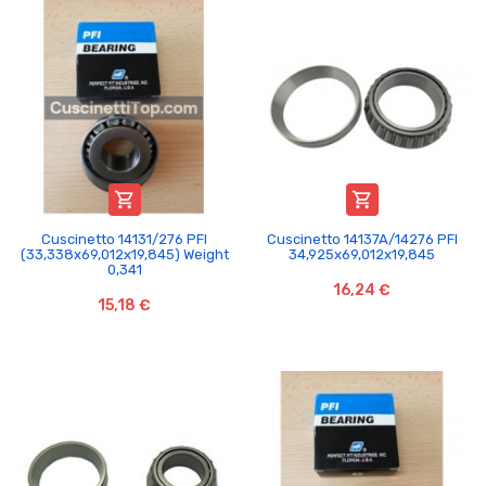


Cuscinetto 14131/276 PFI
Cuscinetto 14137A/14276 PFI
(33,338x69,012x19,845) Weight
34,925x69,012x19,845
0,341
16,24 €
15,18 €