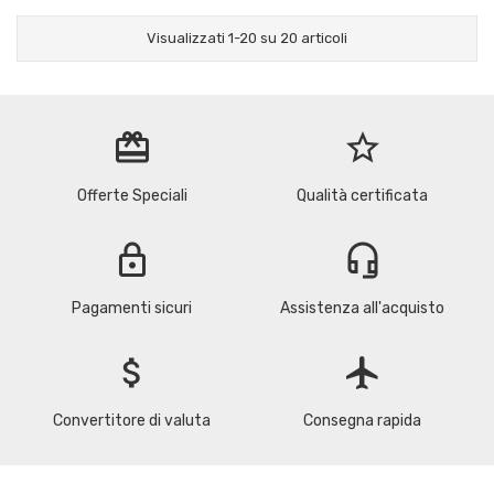
Visualizzati 1-20 su 20 articoli
redeem
star_border
Offerte Speciali
Qualità certificata
lock
headset_mic
Pagamenti sicuri
Assistenza all'acquisto
attach_money
flight
Convertitore di valuta
Consegna rapida