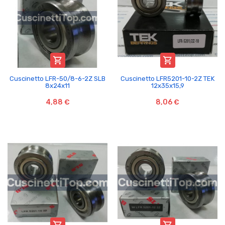


Cuscinetto LFR-50/8-6-2Z SLB
Cuscinetto LFR5201-10-2Z TEK
8x24x11
12x35x15,9
4,88 €
8,06 €