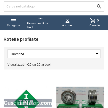

more_horiz


shopping_cart
0
Permanent links
Categorie
Account
Carrello
block
Rotelle profilate

Rilevanza
Visualizzati 1-20 su 20 articoli