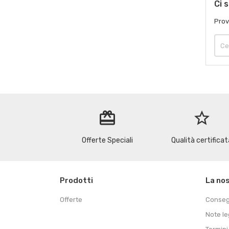
Ci 
Prov
redeem
star_border
Offerte Speciali
Qualità certificat
Prodotti
La no
Offerte
Conse
Note le