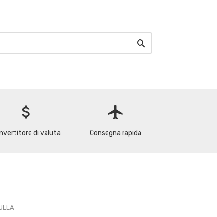

attach_money
flight
nvertitore di valuta
Consegna rapida
PULLA