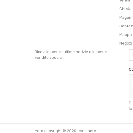
Termini
Chi si
Pagame
Contat
Mappa d
Negozi
Ricevi le nostre ultime notizie e le nostre
vendite speciali
Co
Pu
le
Your copyright © 2020 texts here