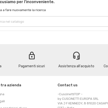
scusiamo per l'inconveniente.
a a fare nuovamente la ricerca
lock
headset_mic
a
Pagamenti sicuri
Assistenza all'acquisto
Co
stra azienda
Contact us
gna
-CuscinettiTOP -
by CUSCINETTI EUROPA SRL
gali
VIA J F KENNEDY, 8 81020 CASA
(CE) - Italia