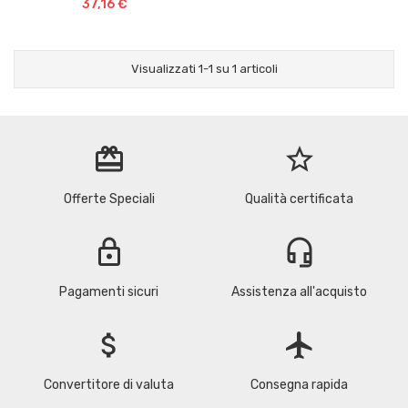
37,16 €
Visualizzati 1-1 su 1 articoli
redeem
star_border
Offerte Speciali
Qualità certificata
lock
headset_mic
Pagamenti sicuri
Assistenza all'acquisto
attach_money
flight
Convertitore di valuta
Consegna rapida