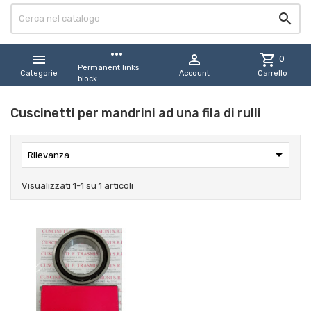

more_horiz


shopping_cart
0
Permanent links
Categorie
Account
Carrello
block
Cuscinetti per mandrini ad una fila di rulli

Rilevanza
Visualizzati 1-1 su 1 articoli