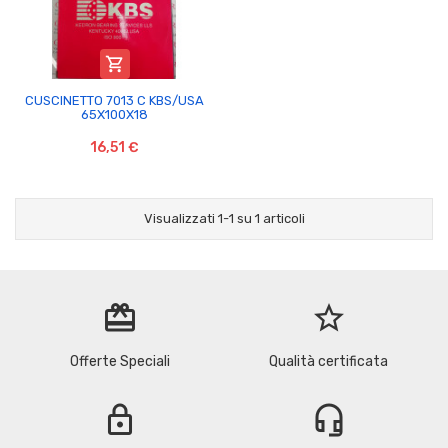

CUSCINETTO 7013 C KBS/USA
65X100X18
16,51 €
Visualizzati 1-1 su 1 articoli
redeem
star_border
Offerte Speciali
Qualità certificata
lock
headset_mic