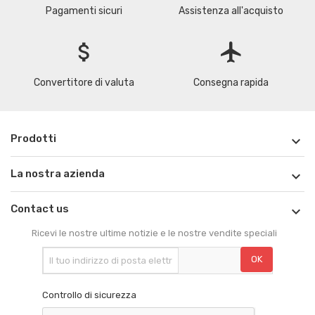
Pagamenti sicuri
Assistenza all'acquisto
attach_money
flight
Convertitore di valuta
Consegna rapida
Prodotti

La nostra azienda

Contact us

Ricevi le nostre ultime notizie e le nostre vendite speciali
Controllo di sicurezza