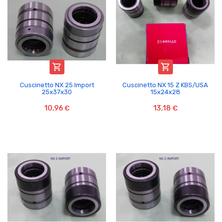


Cuscinetto NX 25 Import
Cuscinetto NX 15 Z KBS/USA
25x37x30
15x24x28
10,96 €
13,18 €