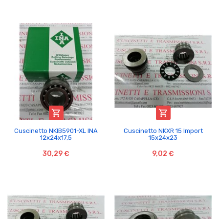


Cuscinetto NKIB5901-XL INA
Cuscinetto NKXR 15 Import
12x24x17,5
15x24x23
30,29 €
9,02 €