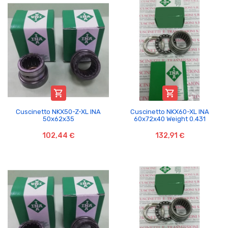


Cuscinetto NKX50-Z-XL INA
Cuscinetto NKX60-XL INA
50x62x35
60x72x40 Weight 0.431
102,44 €
132,91 €