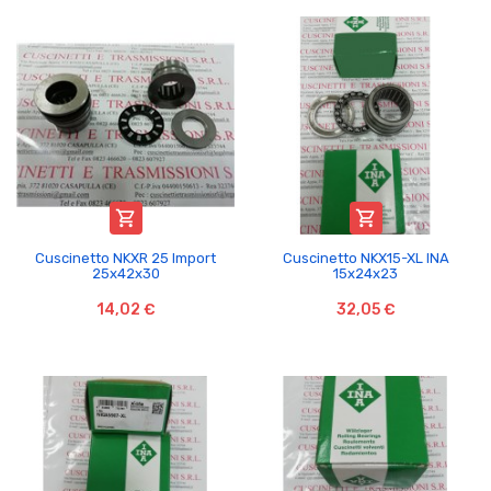


Cuscinetto NKXR 25 Import
Cuscinetto NKX15-XL INA
25x42x30
15x24x23
14,02 €
32,05 €