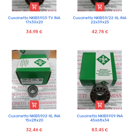


Cuscinetto NKIB5903-TV INA
Cuscinetto NKIB59/22-XL INA
17x30x20
22x39x25
34,98 €
42,78 €


Cuscinetto NKIB5902-XL INA
Cuscinetto NKIB5909 INA
15x28x20
45x68x34
32,46 €
83,45 €