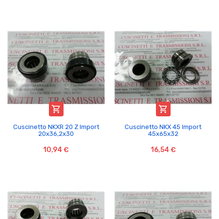


Cuscinetto NKXR 20 Z Import
Cuscinetto NKX 45 Import
20x36,2x30
45x65x32
10,94 €
16,54 €