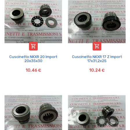


Cuscinetto NKXR 20 Import
Cuscinetto NKXR 17 Z Import
20x35x30
17x31,2x25
10,46 €
10,24 €