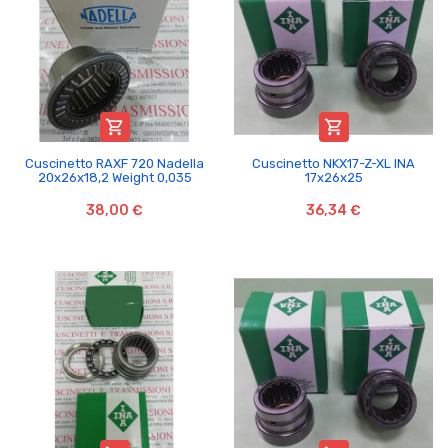


Cuscinetto RAXF 720 Nadella
Cuscinetto NKX17-Z-XL INA
20x26x18,2 Weight 0,035
17x26x25
38,00 €
36,34 €