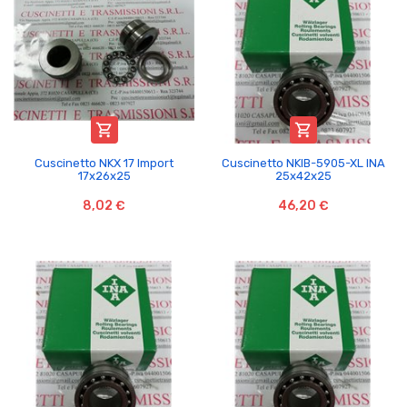


Cuscinetto NKX 17 Import
Cuscinetto NKIB-5905-XL INA
17x26x25
25x42x25
8,02 €
46,20 €