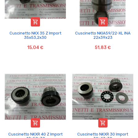


Cuscinetto NKX 35 Z Import
Cuscinetto NKIA59/22-XL INA
35x53,2x30
22x39x23
15,04 €
51,83 €


Cuscinetto NKXR 40 Z Import
Cuscinetto NKXR 30 Import