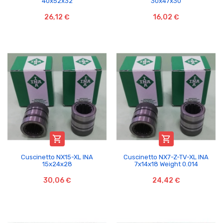
40x52x32
30x47x30
26,12 €
16,02 €


Cuscinetto NX15-XL INA
Cuscinetto NX7-Z-TV-XL INA
15x24x28
7x14x18 Weight 0.014
30,06 €
24,42 €