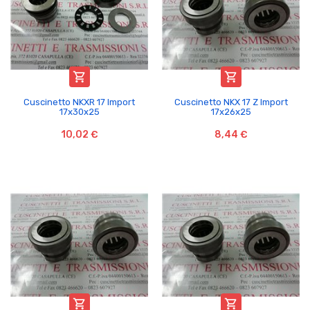


Cuscinetto NKXR 17 Import
Cuscinetto NKX 17 Z Import
17x30x25
17x26x25
10,02 €
8,44 €

