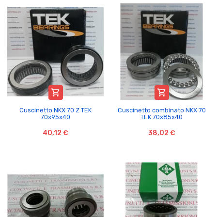


Cuscinetto NKX 70 Z TEK
Cuscinetto combinato NKX 70
70x95x40
TEK 70x85x40
40,12 €
38,02 €