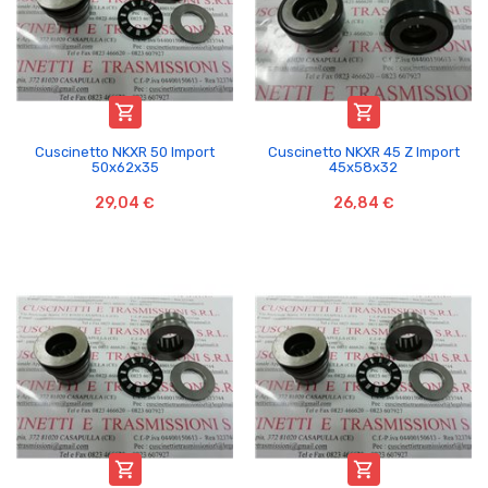


Cuscinetto NKXR 50 Import
Cuscinetto NKXR 45 Z Import
50x62x35
45x58x32
29,04 €
26,84 €

