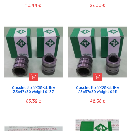
10,44 €
37,00 €


Cuscinetto NX35-XL INA
Cuscinetto NX25-XL INA
35x47x30 Weight 0,137
25x37x30 Weight 0,111
63,32 €
42,56 €