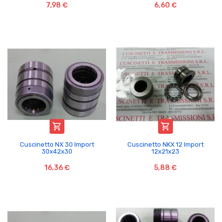
7,98 €
6,60 €


Cuscinetto NX 30 Import
Cuscinetto NKX 12 Import
30x42x30
12x21x23
16,36 €
5,88 €