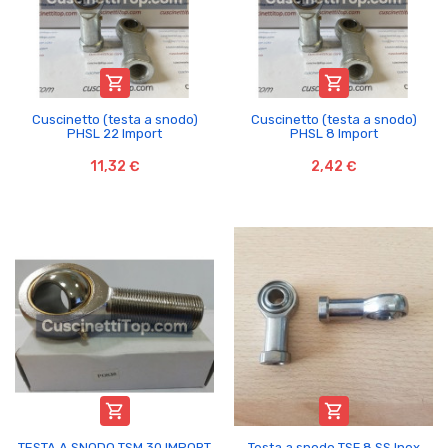


Cuscinetto (testa a snodo)
Cuscinetto (testa a snodo)
PHSL 22 Import
PHSL 8 Import
11,32 €
2,42 €


TESTA A SNODO TSM 30 IMPORT
Testa a snodo TSF 8 SS Inox