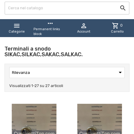

more_horiz


shopping_cart
0
Permanent links
Categorie
Account
Carrello
block
Terminali a snodo
SIKAC,SILKAC,SAKAC,SALKAC.

Rilevanza
Visualizzati 1-27 su 27 articoli