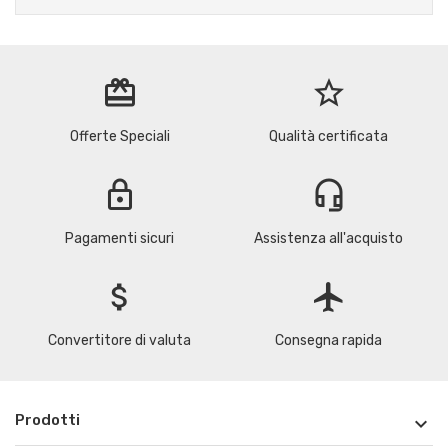
redeem
star_border
Offerte Speciali
Qualità certificata
lock
headset_mic
Pagamenti sicuri
Assistenza all'acquisto
attach_money
flight
Convertitore di valuta
Consegna rapida
Prodotti
