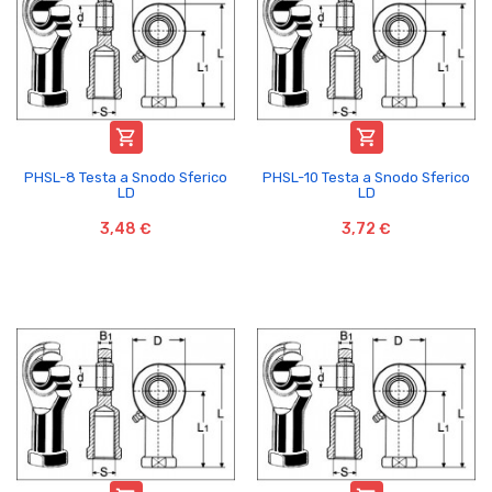


PHSL-8 Testa a Snodo Sferico
PHSL-10 Testa a Snodo Sferico
LD
LD
3,48 €
3,72 €