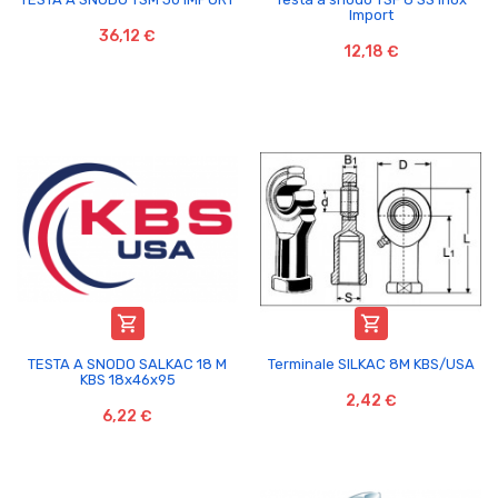
Import
36,12 €
12,18 €


TESTA A SNODO SALKAC 18 M
Terminale SILKAC 8M KBS/USA
KBS 18x46x95
2,42 €
6,22 €