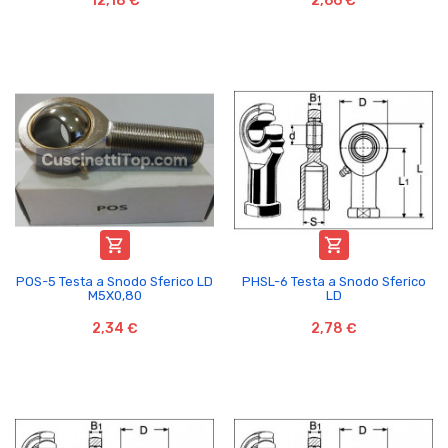
12,18 €
2,66 €


POS-5 Testa a Snodo Sferico LD
PHSL-6 Testa a Snodo Sferico
M5X0,80
LD
2,34 €
2,78 €