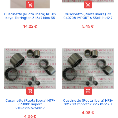


Cuscinetto (Ruota libera) RC-02
Cuscinetto (Ruota libera) RC
Koyo-Torrington 3.18x7.14x6.35
040708 IMPORT 6.35x11.11x12.7
14,22 €
5,45 €


Cuscinetto (Ruota libera) HTF-
Cuscinetto (Ruota libera) HFZ-
061008 Import
081208 Import 12.7x19.05x12.7
9.525x15.875x12.7
4,08 €
4,06 €