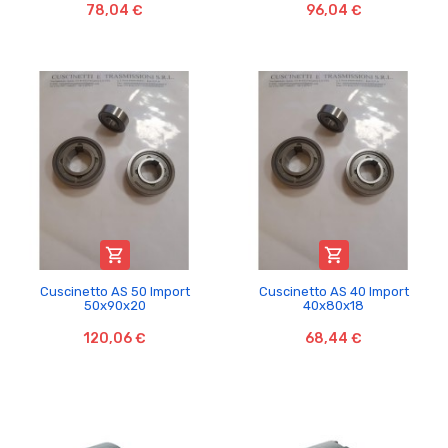
78,04 €
96,04 €


Cuscinetto AS 50 Import
Cuscinetto AS 40 Import
50x90x20
40x80x18
120,06 €
68,44 €