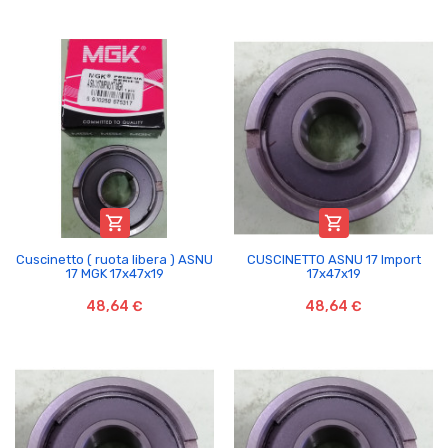


Cuscinetto ( ruota libera ) ASNU
CUSCINETTO ASNU 17 Import
17 MGK 17x47x19
17x47x19
48,64 €
48,64 €