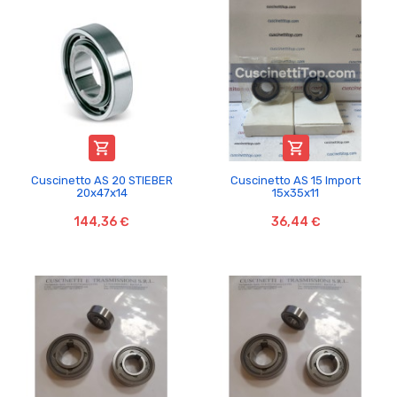


Cuscinetto AS 20 STIEBER
Cuscinetto AS 15 Import
20x47x14
15x35x11
144,36 €
36,44 €