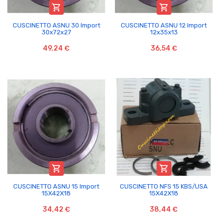


CUSCINETTO ASNU 30 Import
CUSCINETTO ASNU 12 Import
30x72x27
12x35x13
49,24 €
36,54 €


CUSCINETTO ASNU 15 Import
CUSCINETTO NFS 15 KBS/USA
15X42X18
15X42X18
34,42 €
38,44 €