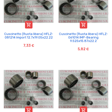


Cuscinetto (Ruota libera) HFLZ-
Cuscinetto (Ruota libera) HFLZ-
081214 Import 12.7x19.05x22.22
061014 IMP-Bearing
9.525x15.87x22.2
7,33 €
5,82 €

