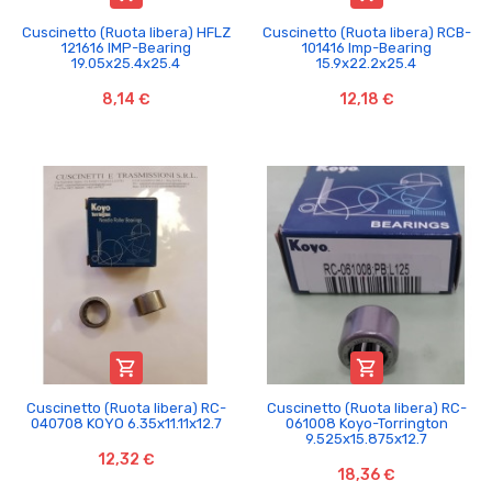
Cuscinetto (Ruota libera) HFLZ
Cuscinetto (Ruota libera) RCB-
121616 IMP-Bearing
101416 Imp-Bearing
19.05x25.4x25.4
15.9x22.2x25.4
8,14 €
12,18 €


Cuscinetto (Ruota libera) RC-
Cuscinetto (Ruota libera) RC-
040708 KOYO 6.35x11.11x12.7
061008 Koyo-Torrington
9.525x15.875x12.7
12,32 €
18,36 €