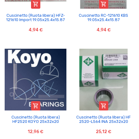


Cuscinetto (Ruota libera) HFZ-
Cuscinetto RC-121610 KBS
121610 Import 19.05x25.4x15.87
19.05x25.4x15.87
4,94 €
4,94 €


Cuscinetto (Ruota libera)
Cuscinetto (Ruota libera) HF
HF2520 KOYO 25x32x20
2520-L564 INA 25x32x20
12,96 €
25,12 €