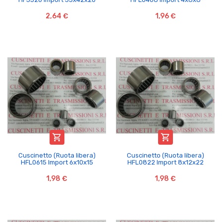
2,64 €
1,96 €


Cuscinetto (Ruota libera)
Cuscinetto (Ruota libera)
HFL0615 Import 6x10x15
HFL0822 Import 8x12x22
1,98 €
1,98 €