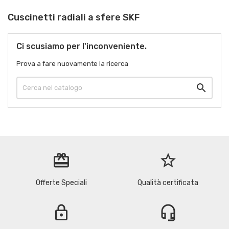
Cuscinetti radiali a sfere SKF
Ci scusiamo per l'inconveniente.
Prova a fare nuovamente la ricerca

redeem
star_border
Offerte Speciali
Qualità certificata
lock
headset_mic