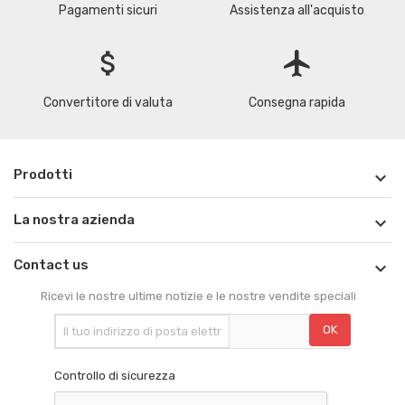
Pagamenti sicuri
Assistenza all'acquisto
attach_money
flight
Convertitore di valuta
Consegna rapida
Prodotti

La nostra azienda

Contact us

Ricevi le nostre ultime notizie e le nostre vendite speciali
Controllo di sicurezza