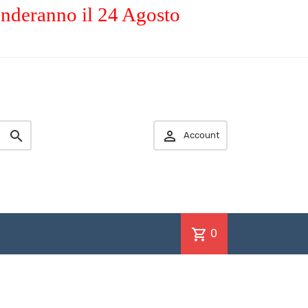
enderanno il 24 Agosto


Account
shopping_cart
0