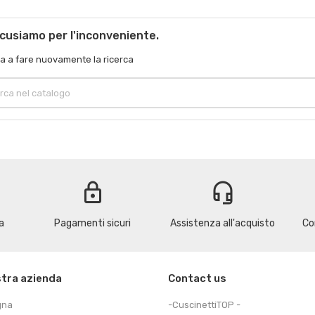
scusiamo per l'inconveniente.
a a fare nuovamente la ricerca
lock
headset_mic
a
Pagamenti sicuri
Assistenza all'acquisto
Co
stra azienda
Contact us
gna
-CuscinettiTOP -