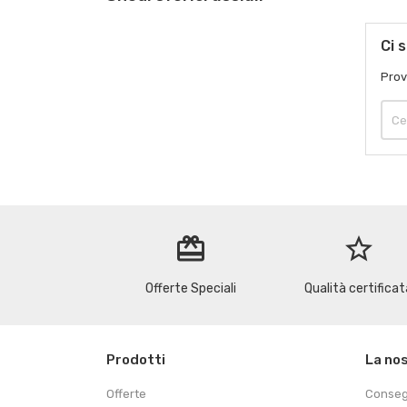
Ci 
Prov
redeem
star_border
Offerte Speciali
Qualità certificat
Prodotti
La no
Offerte
Conse