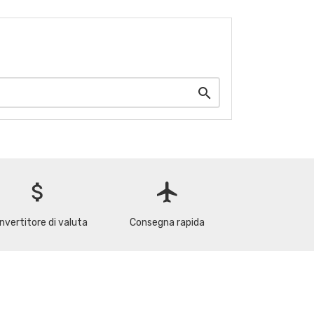

attach_money
flight
nvertitore di valuta
Consegna rapida