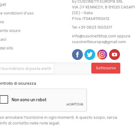
by CUSCINETTI EUROPA SRL
gali
VIA J F KENNEDY, 8 81020 CASA
(CE) - Italia
 e condizioni d'uso
P.Iva: IT04641150612
amo
Tel +39 0823 1503217
nto sicuro
info@cuscinettitop.com oppure
taci
cuscinettieuropa@gmail.com
el sito
ntrollo di sicurezza
oi annullare l'iscrizione in ogni momenti. A questo scopo, cerca
 info di contatto nelle note legali.