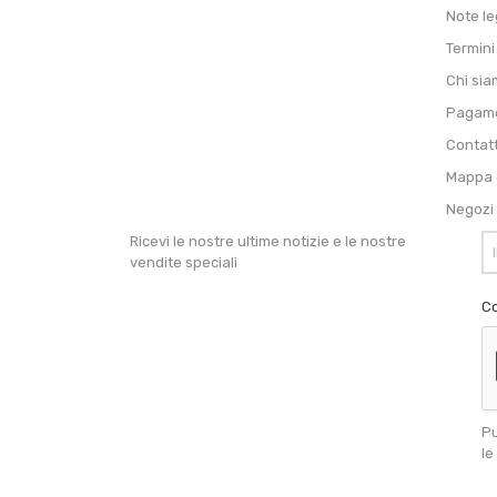
Note le
Termini
Chi si
Pagame
Contat
Mappa d
Negozi
Ricevi le nostre ultime notizie e le nostre
vendite speciali
Co
Pu
le