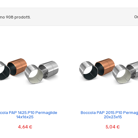
O
ono 908 prodotti.


cola PAP 1425.P10 Permaglide
Boccola PAP 2015.P10 Permag
14x16x25
20x23x15
4,64 €
5,04 €