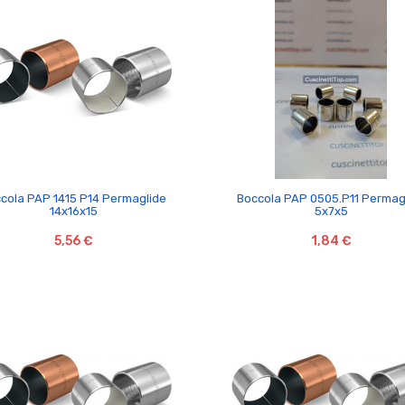


cola PAP 1415 P14 Permaglide
Boccola PAP 0505.P11 Permag
14x16x15
5x7x5
5,56 €
1,84 €