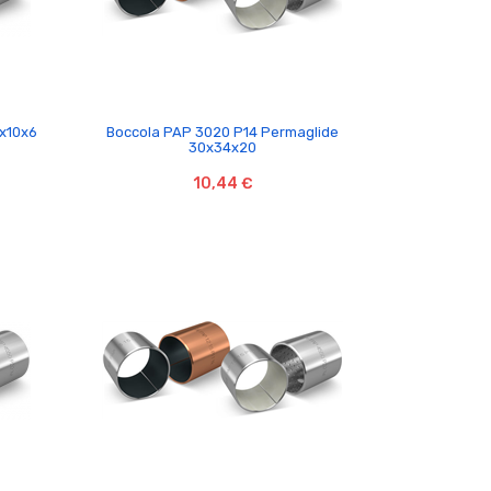

x10x6
Boccola PAP 3020 P14 Permaglide
30x34x20
10,44 €