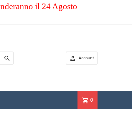
enderanno il 24 Agosto


Account
shopping_cart
0