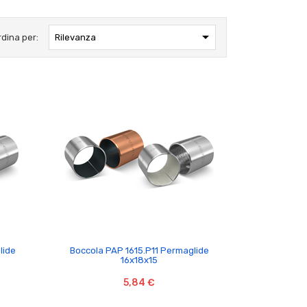

rdina per:
Rilevanza

lide
Boccola PAP 1615.P11 Permaglide
16x18x15
5,84 €