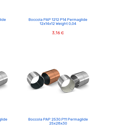

lide
Boccola PAP 1212 P14 Permaglide
12x14x12 Weight 0,04
3,16 €

lide
Boccola PAP 2530.P11 Permaglide
25x28x30