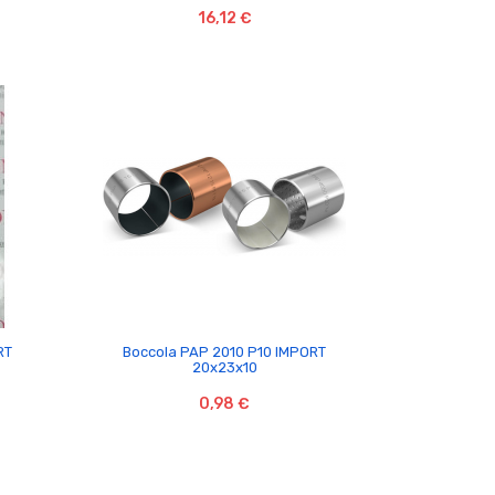
16,12 €

RT
Boccola PAP 2010 P10 IMPORT
20x23x10
0,98 €