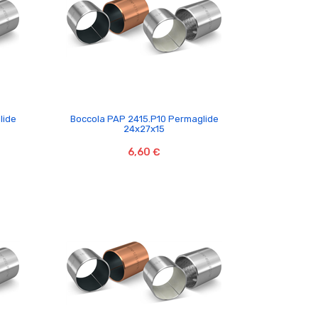

lide
Boccola PAP 2415.P10 Permaglide
24x27x15
6,60 €