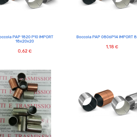


occola PAP 1820 P10 IMPORT
Boccola PAP 0806P14 IMPORT 8
18x20x20
1,18 €
0,62 €