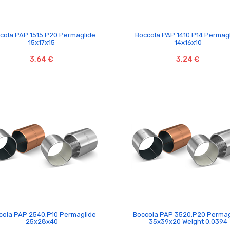


cola PAP 1515.P20 Permaglide
Boccola PAP 1410.P14 Permag
15x17x15
14x16x10
3,64 €
3,24 €


cola PAP 2540.P10 Permaglide
Boccola PAP 3520.P20 Permag
25x28x40
35x39x20 Weight 0,0394