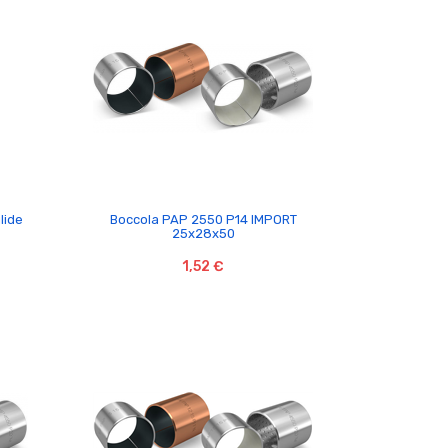

lide
Boccola PAP 2550 P14 IMPORT
25x28x50
1,52 €