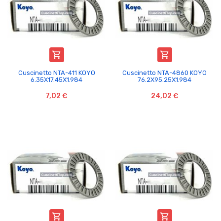


Cuscinetto NTA-411 KOYO
Cuscinetto NTA-4860 KOYO
6.35X17.45X1.984
76.2X95.25X1.984
7,02 €
24,02 €

