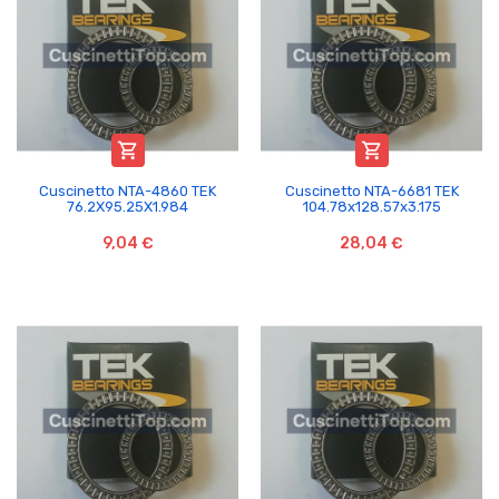


Cuscinetto NTA-4860 TEK
Cuscinetto NTA-6681 TEK
76.2X95.25X1.984
104.78x128.57x3.175
9,04 €
28,04 €