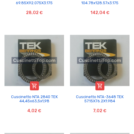
69.85X92.075X3.175
104.78x128.57x3.175
28,02 €
142,04 €


Cuscinetto NTA 2840 TEK
Cuscinetto NTA-3648 TEK
44,45x63,5x1,98
57.15X76.2X1.984
4,02 €
7,02 €