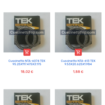


Cuscinetto NTA-6074 TEK
Cuscinetto NTA-613 TEK
95.25X117.475X3.175
9.53X20.625X1.984
18,02 €
1,88 €