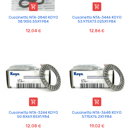


Cuscinetto NTA-2840 KOYO
Cuscinetto NTA-3446 KOYO
38.1X55.55X1.984
53.975X73.025X1.984
12,04 €
12,86 €


Cuscinetto NTA-3244 KOYO
Cuscinetto NTA-3648 KOYO
50.8X69.85X1.984
57.15X76.2X1.984
12,08 €
19,02 €