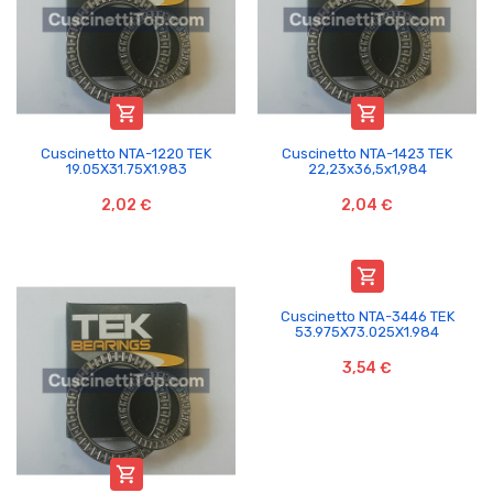


Cuscinetto NTA-1220 TEK
Cuscinetto NTA-1423 TEK
19.05X31.75X1.983
22,23x36,5x1,984
2,02 €
2,04 €

Cuscinetto NTA-3446 TEK
53.975X73.025X1.984
3,54 €
