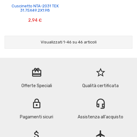
Cuscinetto NTA-2031 TEK
31.75X49.2X1.98
2,94 €
Visualizzati 1-46 su 46 articoli
redeem
star_border
Offerte Speciali
Qualità certificata
lock
headset_mic
Pagamenti sicuri
Assistenza all'acquisto
attach_money
flight