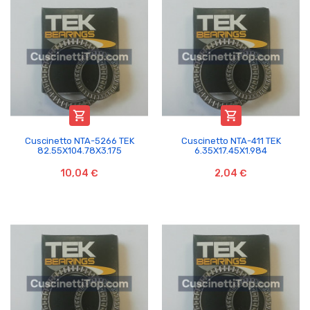


Cuscinetto NTA-5266 TEK
Cuscinetto NTA-411 TEK
82.55X104.78X3.175
6.35X17.45X1.984
10,04 €
2,04 €