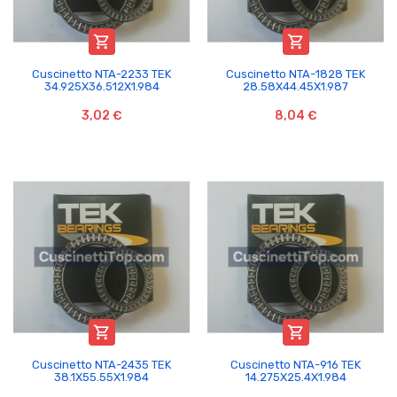


Cuscinetto NTA-2233 TEK
Cuscinetto NTA-1828 TEK
34.925X36.512X1.984
28.58X44.45X1.987
3,02 €
8,04 €


Cuscinetto NTA-2435 TEK
Cuscinetto NTA-916 TEK
38.1X55.55X1.984
14.275X25.4X1.984