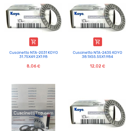


Cuscinetto NTA-2031 KOYO
Cuscinetto NTA-2435 KOYO
31.75X49.2X1.98
38.1X55.55X1.984
8,06 €
12,02 €