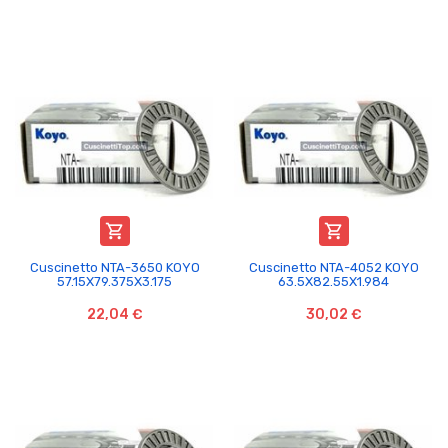


Cuscinetto NTA-3650 KOYO
Cuscinetto NTA-4052 KOYO
57.15X79.375X3.175
63.5X82.55X1.984
22,04 €
30,02 €