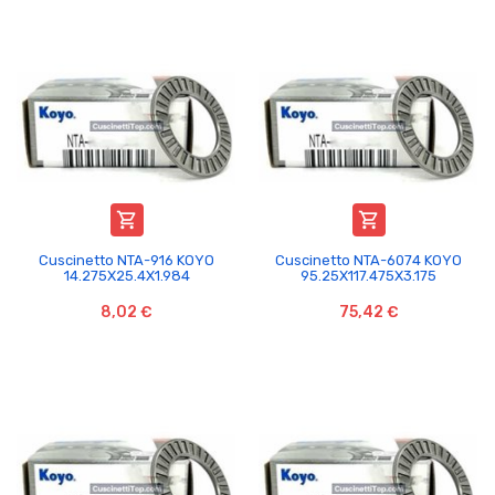


Cuscinetto NTA-916 KOYO
Cuscinetto NTA-6074 KOYO
14.275X25.4X1.984
95.25X117.475X3.175
8,02 €
75,42 €