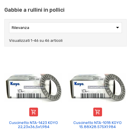
Gabbie a rullini in pollici

Rilevanza
Visualizzati 1-46 su 46 articoli


Cuscinetto NTA-1423 KOYO
Cuscinetto NTA-1018 KOYO
22,23x36,5x1,984
15.88X28.575X1.984