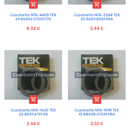


Cuscinetto NTA-4458 TEK
Cuscinetto NTA-3244 TEK
69.85X92.075X3.175
50.8X69.85X1.984
8,02 €
5,44 €


Cuscinetto NTA-1625 TEK
Cuscinetto NTA-1018 TEK
25.4X39.67X1.98
15.88X28.575X1.984
2,64 €
2,52 €