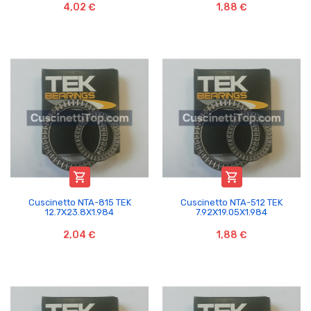
4,02 €
1,88 €


Cuscinetto NTA-815 TEK
Cuscinetto NTA-512 TEK
12.7X23.8X1.984
7.92X19.05X1.984
2,04 €
1,88 €