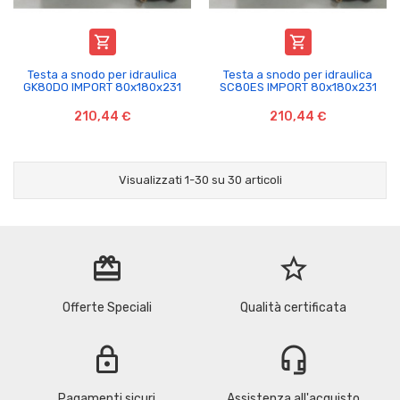


Testa a snodo per idraulica
Testa a snodo per idraulica
GK80DO IMPORT 80x180x231
SC80ES IMPORT 80x180x231
210,44 €
210,44 €
Visualizzati 1-30 su 30 articoli
redeem
star_border
Offerte Speciali
Qualità certificata
lock
headset_mic
Pagamenti sicuri
Assistenza all'acquisto