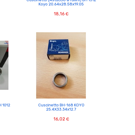
Koyo 20.64x28.58x19.05
18,16 €

H 1012
Cuscinetto BH-168 KOYO
25.4X33.34x12.7
16,02 €