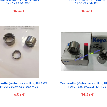
17.46x23.81x19.05
17.46x23.81x11.13
15,36 €
15,36 €


netto (Astuccio a rullini) BH 1312
Cuscinetto (Astuccio a rullini) B
Import 20.64x28.58x19.05
Koyo 15.875X22.212X19.05
6,02 €
14,32 €