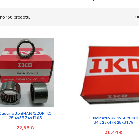
O
ono 138 prodotti.

Cuscinetto BHA1612ZOH IKO

25,4x33,34x19,05
Cuscinetto BR 223020 IKO
34,925x47,625x31,75
22,88 €
38,44 €