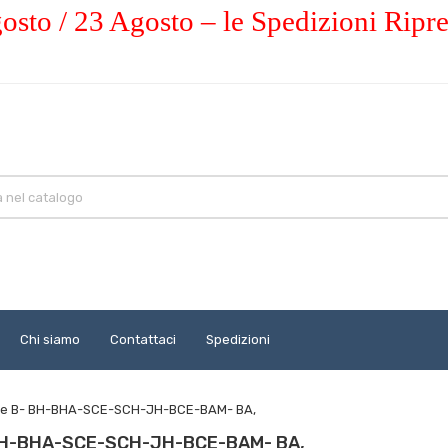
osto / 23 Agosto – le Spedizioni Ripr
Chi siamo
Contattaci
Spedizioni
i serie B- BH-BHA-SCE-SCH-JH-BCE-BAM- BA,
e B- BH-BHA-SCE-SCH-JH-BCE-BAM- BA,