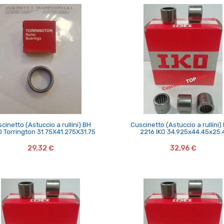


cinetto (Astuccio a rullini) BH
Cuscinetto (Astuccio a rullini)
 Torrington 31.75X41.275X31.75
2216 IKO 34.925x44.45x25.
29,32 €
32,96 €