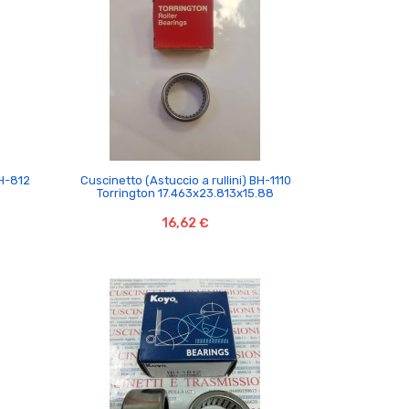

BH-812
Cuscinetto (Astuccio a rullini) BH-1110
5
Torrington 17.463x23.813x15.88
16,62 €