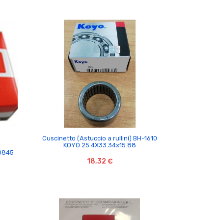

Cuscinetto (Astuccio a rullini) BH-1610
KOYO 25.4X33.34x15.88
,0845
18,32 €