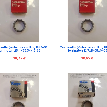


netto (Astuccio a rullini) BH 1610
Cuscinetto (Astuccio a rullini) 
orrington 25.4X33.34x15.88
Torrington 12.7x19.05x19.0
18,32 €
18,92 €