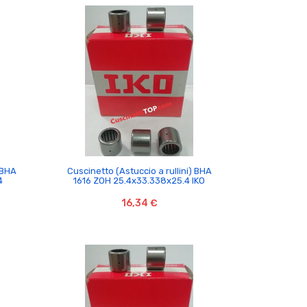

 BHA
Cuscinetto (Astuccio a rullini) BHA
4
1616 ZOH 25.4x33.338x25.4 IKO
16,34 €