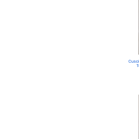
Cusci
T