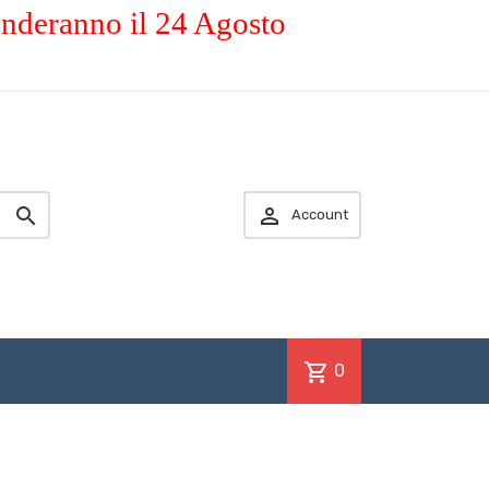
enderanno il 24 Agosto


Account
shopping_cart
0