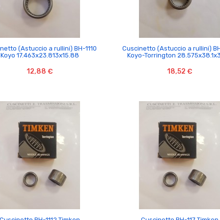


netto (Astuccio a rullini) BH-1110
Cuscinetto (Astuccio a rullini) B
Koyo 17.463x23.813x15.88
Koyo-Torrington 28.575x38.1x3
12,88 €
18,52 €


Cuscinetto BH-1112 Timken
Cuscinetto BH-117 Timken