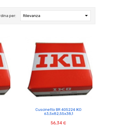

rdina per:
Rilevanza

Cuscinetto BR 405224 IKO
63,5x82,55x38,1
56,34 €