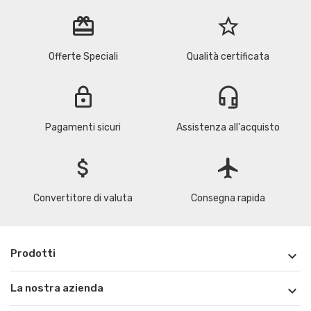
redeem
star_border
Offerte Speciali
Qualità certificata
lock
headset_mic
Pagamenti sicuri
Assistenza all'acquisto
attach_money
flight
Convertitore di valuta
Consegna rapida
Prodotti

La nostra azienda
