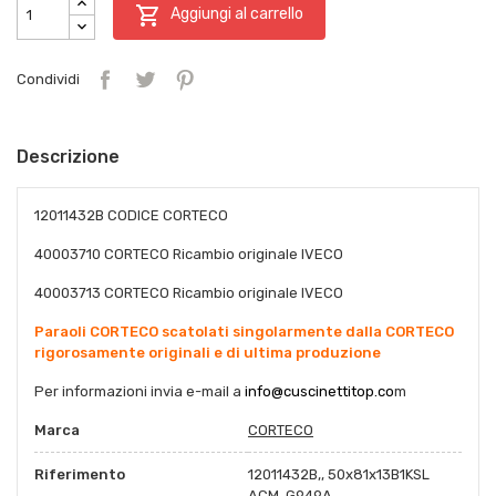

Aggiungi al carrello
Condividi
Descrizione
12011432B CODICE CORTECO
40003710 CORTECO Ricambio originale IVECO
40003713
CORTECO Ricambio originale IVECO
Paraoli CORTECO scatolati singolarmente dalla CORTECO
rigorosamente originali e di ultima produzione
Per informazioni invia e-mail a
info@cuscinettitop.co
m
Marca
CORTECO
Riferimento
12011432B,, 50x81x13B1KSL
ACM, G949A