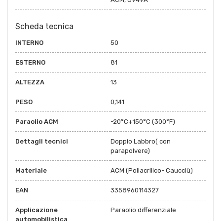
Scheda tecnica
INTERNO
50
ESTERNO
81
ALTEZZA
13
PESO
0,141
Paraolio ACM
-20°C+150°C (300°F)
Dettagli tecnici
Doppio Labbro( con
parapolvere)
Materiale
ACM (Poliacrilico- Caucciù)
EAN
3358960114327
Applicazione
Paraolio differenziale
automobilistica