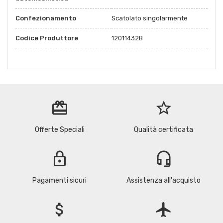
Confezionamento
Scatolato singolarmente
Codice Produttore
12011432B
redeem
star_border
Offerte Speciali
Qualità certificata
lock
headset_mic
Pagamenti sicuri
Assistenza all'acquisto
attach_money
flight