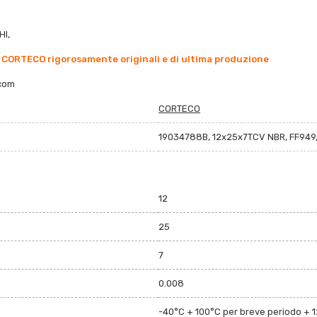
HI,
 CORTECO rigorosamente originali e di ultima produzione
co
m
CORTECO
19034788B, 12x25x7TCV NBR, FF949
12
25
7
0.008
-40°C + 100°C per breve periodo + 