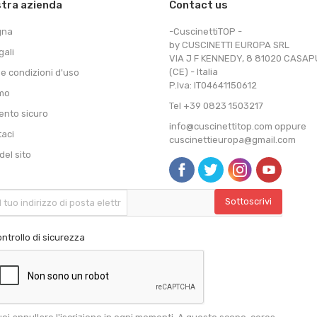
stra azienda
Contact us
gna
-CuscinettiTOP -
by CUSCINETTI EUROPA SRL
gali
VIA J F KENNEDY, 8 81020 CASA
(CE) - Italia
 e condizioni d'uso
P.Iva: IT04641150612
amo
Tel +39 0823 1503217
nto sicuro
info@cuscinettitop.com oppure
taci
cuscinettieuropa@gmail.com
el sito
ntrollo di sicurezza