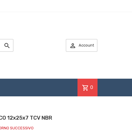


Account
shopping_cart
0
ECO 12x25x7 TCV NBR
IORNO SUCCESSIVO