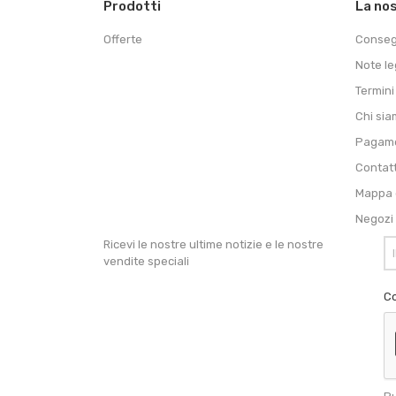
Prodotti
La no
Offerte
Conse
Note le
Termini
Chi si
Pagame
Contat
Mappa d
Negozi
Ricevi le nostre ultime notizie e le nostre
vendite speciali
Co