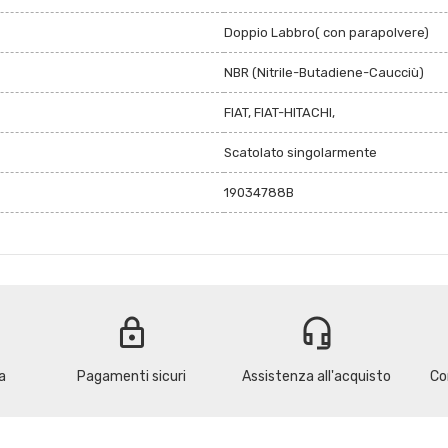
Doppio Labbro( con parapolvere)
NBR (Nitrile-Butadiene-Caucciù)
FIAT, FIAT-HITACHI,
Scatolato singolarmente
19034788B
lock
headset_mic
a
Pagamenti sicuri
Assistenza all'acquisto
Co