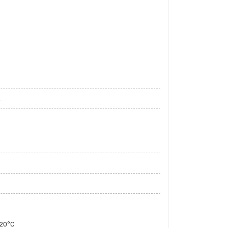
,
120°C