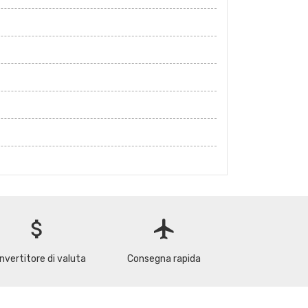
attach_money
flight
nvertitore di valuta
Consegna rapida