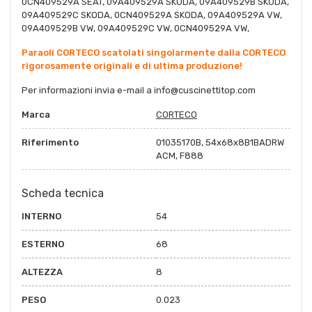
0CN409529A SEAT, 09A409529A SKODA, 09A409529B SKODA,
09A409529C SKODA, 0CN409529A SKODA, 09A409529A VW,
09A409529B VW, 09A409529C VW, 0CN409529A VW,
Paraoli CORTECO scatolati singolarmente dalla CORTECO
rigorosamente originali e di ultima produzione!
Per informazioni invia e-mail a
info@cuscinettitop.co
m
Marca
CORTECO
Riferimento
01035170B, 54x68x8B1BADRW
ACM, F888
Scheda tecnica
INTERNO
54
ESTERNO
68
ALTEZZA
8
PESO
0.023