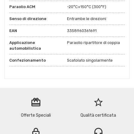
Paraolio ACM
-20°C+150°C (300°F)
Senso di direzione
Entrambe le direzioni
EAN
3358960361691
Applicazione
Paraolio ripartitore di coppia
automobilistica
Confezionamento
Scatolato singolarmente
redeem
star_border
Offerte Speciali
Qualità certificata
lock
headset_mic