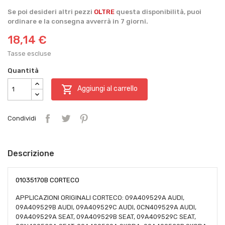
Se poi desideri altri pezzi
OLTRE
questa disponibilità, puoi
ordinare e la consegna avverrà in 7 giorni.
18,14 €
Tasse escluse
Quantità

Aggiungi al carrello
Condividi
Descrizione
01035170B CORTECO
APPLICAZIONI ORIGINALI CORTECO: 09A409529A AUDI,
09A409529B AUDI, 09A409529C AUDI, 0CN409529A AUDI,
09A409529A SEAT, 09A409529B SEAT, 09A409529C SEAT,