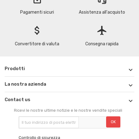
Pagamenti sicuri
Assistenza all'acquisto
attach_money
flight
Convertitore di valuta
Consegna rapida
Prodotti

La nostra azienda

Contact us

Ricevi le nostre ultime notizie e le nostre vendite speciali
Controllo di sicurezza