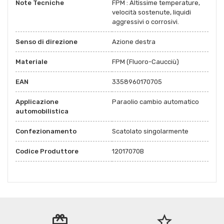
Note Tecniche
FPM : Altissime temperature,
velocità sostenute, liquidi
aggressivi o corrosivi.
Senso di direzione
Azione destra
Materiale
FPM (Fluoro-Caucciù)
EAN
3358960170705
Applicazione
Paraolio cambio automatico
automobilistica
Confezionamento
Scatolato singolarmente
Codice Produttore
12017070B
redeem
star_border