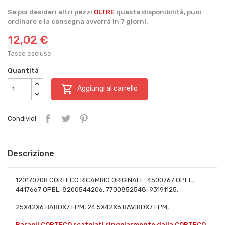
Se poi desideri altri pezzi
OLTRE
questa disponibilità, puoi
ordinare e la consegna avverrà in 7 giorni.
12,02 €
Tasse escluse
Quantità

Aggiungi al carrello
Condividi
Descrizione
12017070B CORTECO RICAMBIO ORIGINALE: 4500767 OPEL,
4417667 OPEL, 8200544206, 7700852548, 93191125,
25X42X6 BARDX7 FPM, 24.5X42X6 BAVIRDX7 FPM,
Paraoli CORTECO scatolati singolarmente dalla CORTECO