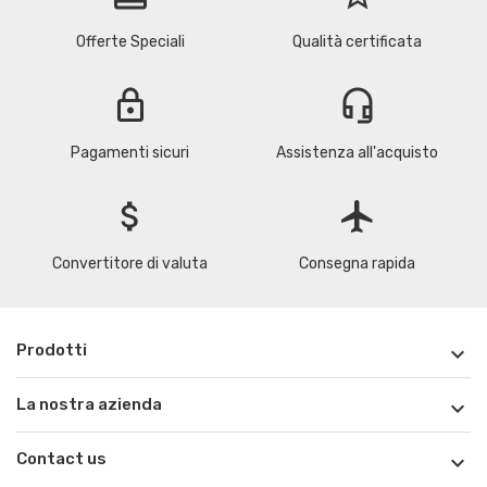
Offerte Speciali
Qualità certificata
lock
headset_mic
Pagamenti sicuri
Assistenza all'acquisto
attach_money
flight
Convertitore di valuta
Consegna rapida
Prodotti

La nostra azienda

Contact us
