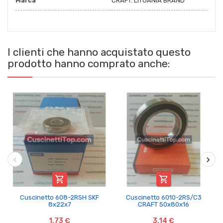
Marca
CRAFT: LITUANIA BRAND
I clienti che hanno acquistato questo
prodotto hanno comprato anche:


Cuscinetto 608-2RSH SKF
Cuscinetto 6010-2RS/C3
8x22x7
CRAFT 50x80x16
1,73 €
3,14 €