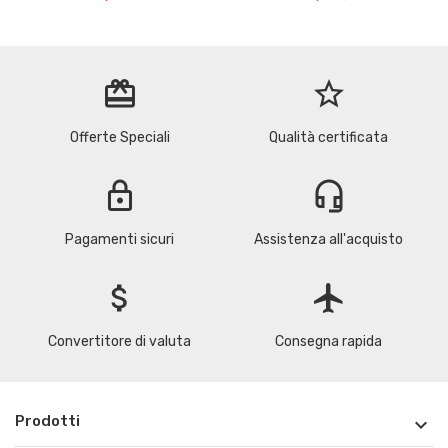
redeem
star_border
Offerte Speciali
Qualità certificata
lock
headset_mic
Pagamenti sicuri
Assistenza all'acquisto
attach_money
flight
Convertitore di valuta
Consegna rapida
Prodotti
