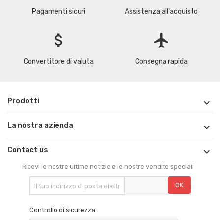
Pagamenti sicuri
Assistenza all'acquisto
attach_money
flight
Convertitore di valuta
Consegna rapida
Prodotti

La nostra azienda

Contact us

Ricevi le nostre ultime notizie e le nostre vendite speciali
Controllo di sicurezza