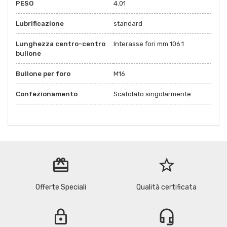
PESO
4.01
Lubrificazione
standard
Lunghezza centro-centro
Interasse fori mm 106.1
bullone
Bullone per foro
M16
Confezionamento
Scatolato singolarmente
redeem
star_border
Offerte Speciali
Qualità certificata
lock
headset_mic