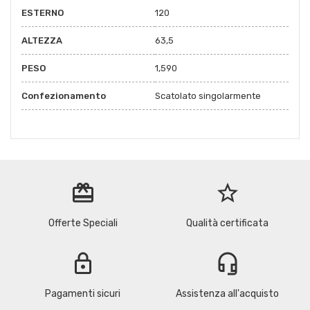
ESTERNO
120
ALTEZZA
63,5
PESO
1,590
Confezionamento
Scatolato singolarmente
redeem
star_border
Offerte Speciali
Qualità certificata
lock
headset_mic
Pagamenti sicuri
Assistenza all'acquisto