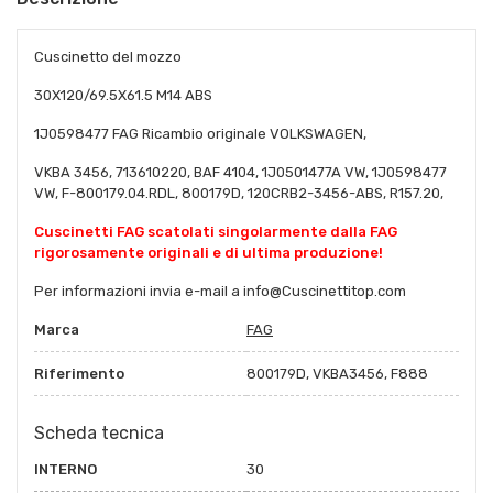
Cuscinetto del mozzo
30X120/69.5X61.5 M14 ABS
1J0598477 FAG Ricambio originale VOLKSWAGEN,
VKBA 3456, 713610220, BAF 4104, 1J0501477A VW, 1J0598477
VW, F-800179.04.RDL, 800179D, 120CRB2-3456-ABS, R157.20,
Cuscinetti FAG scatolati singolarmente dalla FAG
rigorosamente originali e di ultima produzione!
Per informazioni invia e-mail a info@Cuscinettitop.com
Marca
FAG
Riferimento
800179D, VKBA3456, F888
Scheda tecnica
INTERNO
30