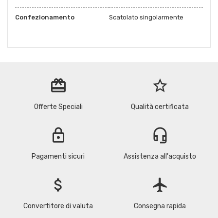
Confezionamento
Scatolato singolarmente
redeem
star_border
Offerte Speciali
Qualità certificata
lock
headset_mic
Pagamenti sicuri
Assistenza all'acquisto
attach_money
flight
Convertitore di valuta
Consegna rapida