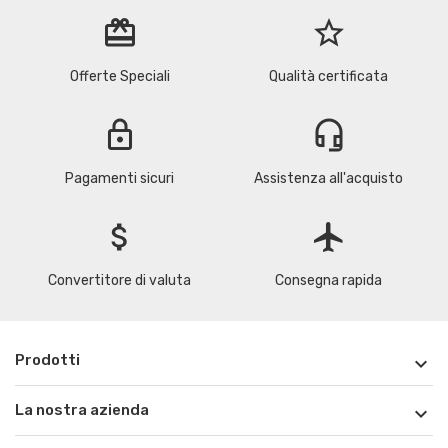
redeem
star_border
Offerte Speciali
Qualità certificata
lock
headset_mic
Pagamenti sicuri
Assistenza all'acquisto
attach_money
flight
Convertitore di valuta
Consegna rapida
Prodotti

La nostra azienda
