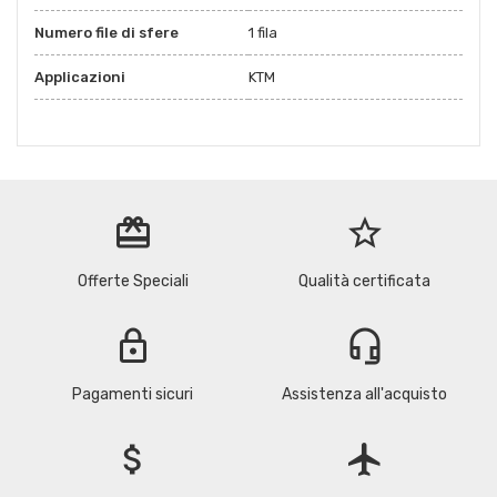
Numero file di sfere
1 fila
Applicazioni
KTM
redeem
star_border
Offerte Speciali
Qualità certificata
lock
headset_mic
Pagamenti sicuri
Assistenza all'acquisto
attach_money
flight