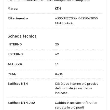
Marca
KTM
Riferimento
6305JR2CS36, 0625063055
KTM, G949A,
Scheda tecnica
INTERNO
25
ESTERNO
62
ALTEZZA
17
PESO
0,214
Suffisso NTN
CS: Gioco Interno più preciso
del normale e con media
indicata
Suffisso NTN JR2
Gabbia in acciaio rinforzato
saldata in più punti