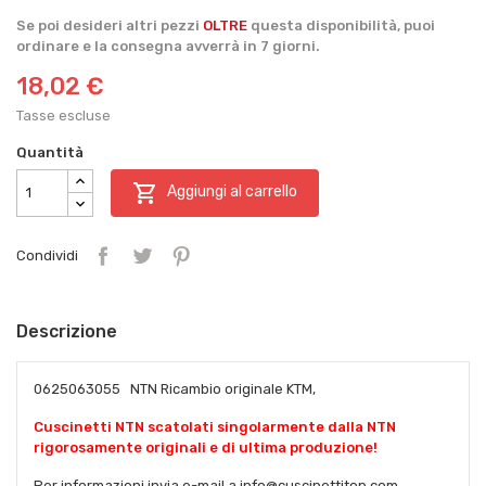
Se poi desideri altri pezzi
OLTRE
questa disponibilità, puoi
ordinare e la consegna avverrà in 7 giorni.
18,02 €
Tasse escluse
Quantità

Aggiungi al carrello
Condividi
Descrizione
0625063055 NTN Ricambio originale KTM,
Cuscinetti NTN scatolati singolarmente dalla NTN
rigorosamente originali e di ultima produzione!
Per informazioni invia e-mail a info@cuscinettitop.com