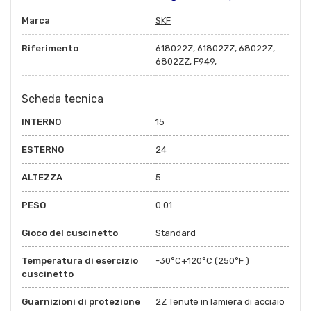
Marca
SKF
Riferimento
618022Z, 61802ZZ, 68022Z,
6802ZZ, F949,
Scheda tecnica
INTERNO
15
ESTERNO
24
ALTEZZA
5
PESO
0.01
Gioco del cuscinetto
Standard
Temperatura di esercizio
-30°C+120°C (250°F )
cuscinetto
Guarnizioni di protezione
2Z Tenute in lamiera di acciaio