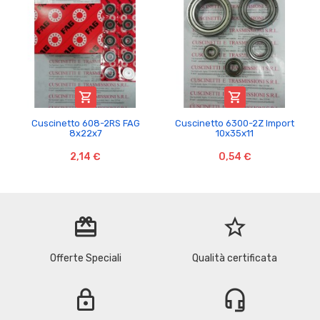


Cuscinetto 608-2RS FAG
Cuscinetto 6300-2Z Import
8x22x7
10x35x11
2,14 €
0,54 €
redeem
star_border
Offerte Speciali
Qualità certificata
lock
headset_mic