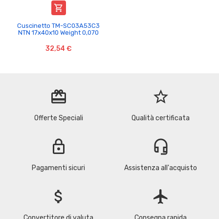

Cuscinetto TM-SC03A53C3
NTN 17x40x10 Weight 0,070
32,54 €
redeem
star_border
Offerte Speciali
Qualità certificata
lock
headset_mic
Pagamenti sicuri
Assistenza all'acquisto
attach_money
flight
Convertitore di valuta
Consegna rapida