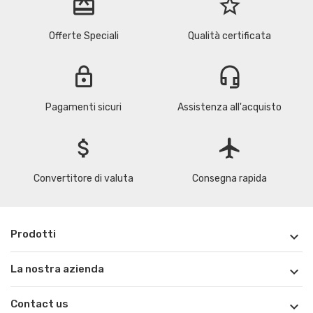
redeem
star_border
Offerte Speciali
Qualità certificata
lock
headset_mic
Pagamenti sicuri
Assistenza all'acquisto
attach_money
flight
Convertitore di valuta
Consegna rapida
Prodotti

La nostra azienda

Contact us
