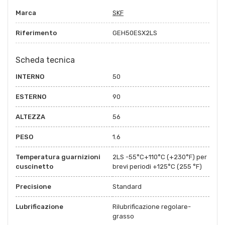
Marca
SKF
Riferimento
GEH50ESX2LS
Scheda tecnica
INTERNO
50
ESTERNO
90
ALTEZZA
56
PESO
1.6
Temperatura guarnizioni
2LS -55°C+110°C (+230°F) per
cuscinetto
brevi periodi +125°C (255 °F)
Precisione
Standard
Lubrificazione
Rilubrificazione regolare-
grasso