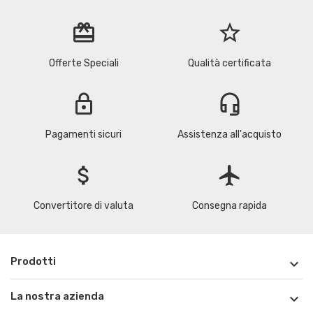
redeem
star_border
Offerte Speciali
Qualità certificata
lock
headset_mic
Pagamenti sicuri
Assistenza all'acquisto
attach_money
flight
Convertitore di valuta
Consegna rapida
Prodotti

La nostra azienda
