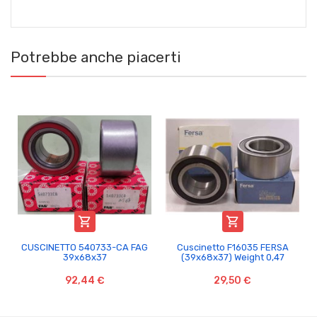
Potrebbe anche piacerti


CUSCINETTO 540733-CA FAG
Cuscinetto F16035 FERSA
39x68x37
(39x68x37) Weight 0,47
92,44 €
29,50 €