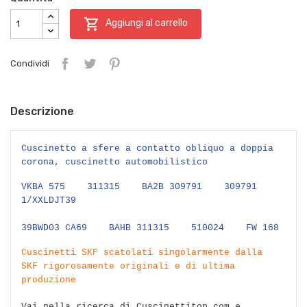

Aggiungi al carrello
Condividi
Descrizione
Cuscinetto a sfere a contatto obliquo a doppia
corona, cuscinetto automobilistico
VKBA 575 311315 BA2B 309791 309791
1/XXLDJT39
39BWD03 CA69 BAHB 311315 510024 FW 168
Cuscinetti SKF scatolati singolarmente dalla
SKF rigorosamente originali e di ultima
produzione
Vai nella ricerca di Cuscinettitop.com e