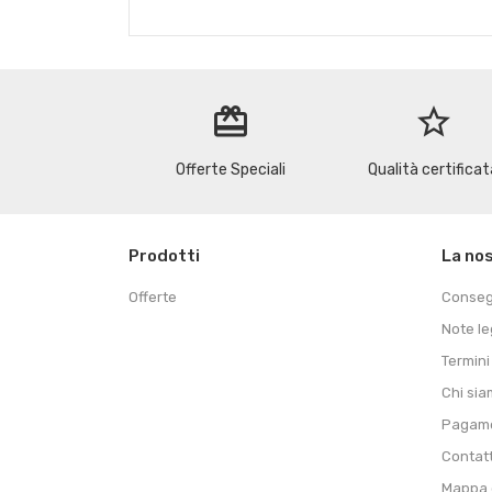
redeem
star_border
Offerte Speciali
Qualità certificat
Prodotti
La no
Offerte
Conse
Note le
Termini
Chi si
Pagame
Contat
Mappa d