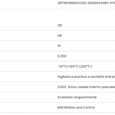
28TM07A1A1CG301, 8200569081, FF9
28
68
19
0,300
-30°C+120°C (250°F )
Sigillatura plastica a contatto entramb
CG03: Gioco radiale interno speciale
Scatolato singolarmente
NSK Motion and Control