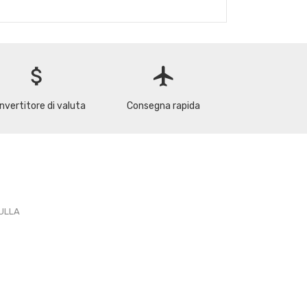
attach_money
flight
nvertitore di valuta
Consegna rapida
PULLA