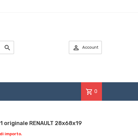


Account
shopping_cart
0
 originale RENAULT 28x68x19
di importo.