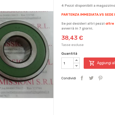
4 Pezzi disponibili a magazzino
PARTENZA IMMEDIATA.
VS SEDE 
Se poi desideri altri pezzi
oltre
avverrà in 7 giorni.
38,43 €
Tasse escluse
Quantità

Aggiungi al
Condividi