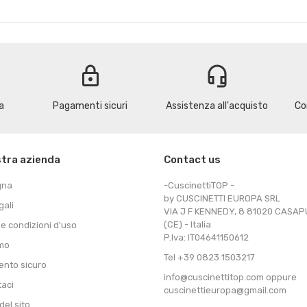
lock
headset_mic
a
Pagamenti sicuri
Assistenza all'acquisto
Co
stra azienda
Contact us
gna
-CuscinettiTOP -
by CUSCINETTI EUROPA SRL
gali
VIA J F KENNEDY, 8 81020 CASA
(CE) - Italia
 e condizioni d'uso
P.Iva: IT04641150612
amo
Tel +39 0823 1503217
nto sicuro
info@cuscinettitop.com oppure
taci
cuscinettieuropa@gmail.com
el sito