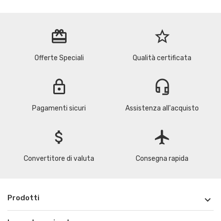
redeem
star_border
Offerte Speciali
Qualità certificata
lock
headset_mic
Pagamenti sicuri
Assistenza all'acquisto
attach_money
flight
Convertitore di valuta
Consegna rapida
Prodotti
