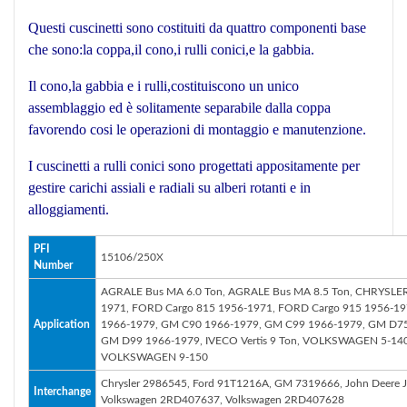
Questi cuscinetti sono costituiti da quattro componenti base
che sono:la coppa,il cono,i rulli conici,e la gabbia.
Il cono,la gabbia e i rulli,costituiscono un unico
assemblaggio ed è solitamente separabile dalla coppa
favorendo cosi le operazioni di montaggio e manutenzione.
I cuscinetti a rulli conici sono progettati appositamente per
gestire carichi assiali e radiali su alberi rotanti e in
alloggiamenti.
PFI
15106/250X
Number
AGRALE Bus MA 6.0 Ton, AGRALE Bus MA 8.5 Ton, CHRYSLE
1971, FORD Cargo 815 1956-1971, FORD Cargo 915 1956-1
Application
1966-1979, GM C90 1966-1979, GM C99 1966-1979, GM D7
GM D99 1966-1979, IVECO Vertis 9 Ton, VOLKSWAGEN 5-
VOLKSWAGEN 9-150
Chrysler 2986545, Ford 91T1216A, GM 7319666, John Deere 
Interchange
Volkswagen 2RD407637, Volkswagen 2RD407628