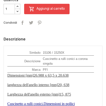
Quantità

Aggiungi al carrello
Condividi
Descrizione
Simbolo
15106 / 15250X
Cuscinetto a rulli conici a corona
Descrizione
singola
Marca
PFI
Dimensioni [mm]
26.988 x 63,5 x 20.638
larghezza dell'anello interno [mm]
20, 638
Larghezza dell'anello esterno [mm]
15, 875
Cuscinetto a rulli conici.Dimensioni in pollici