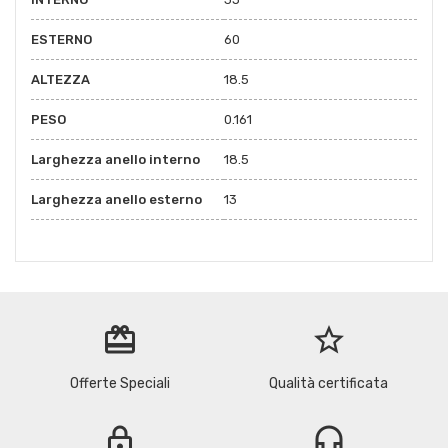
ESTERNO
60
ALTEZZA
18.5
PESO
0.161
Larghezza anello interno
18.5
Larghezza anello esterno
13
redeem
star_border
Offerte Speciali
Qualità certificata
lock
headset_mic