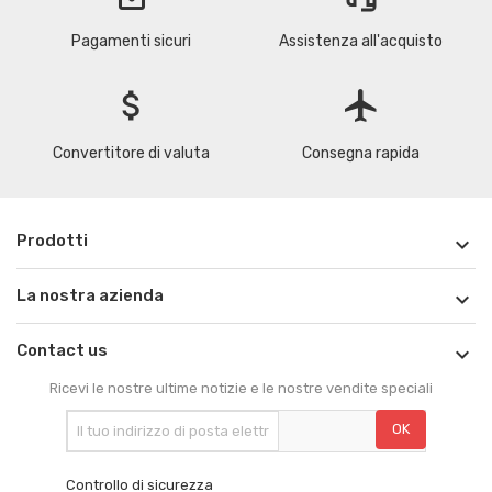
Pagamenti sicuri
Assistenza all'acquisto
attach_money
flight
Convertitore di valuta
Consegna rapida
Prodotti

La nostra azienda

Contact us

Ricevi le nostre ultime notizie e le nostre vendite speciali
Controllo di sicurezza