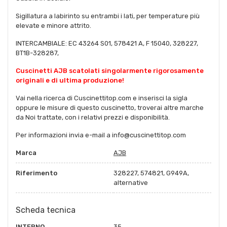
Sigillatura a labirinto su entrambi i lati, per temperature più
elevate e minore attrito.
INTERCAMBIALE: EC 43264 S01, 578421 A, F 15040, 328227,
BT1B-328287,
Cuscinetti AJB scatolati singolarmente rigorosamente
originali e di ultima produzione!
Vai nella ricerca di Cuscinettitop.com e inserisci la sigla
oppure le misure di questo cuscinetto, troverai altre marche
da Noi trattate, con i relativi prezzi e disponibilità.
Per informazioni invia e-mail a info@cuscinettitop.com
Marca
AJB
Riferimento
328227, 574821, G949A,
alternative
Scheda tecnica
INTERNO
35