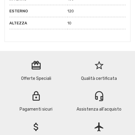
ESTERNO
120
ALTEZZA
10
redeem
star_border
Offerte Speciali
Qualità certificata
lock
headset_mic
Pagamenti sicuri
Assistenza all'acquisto
attach_money
flight