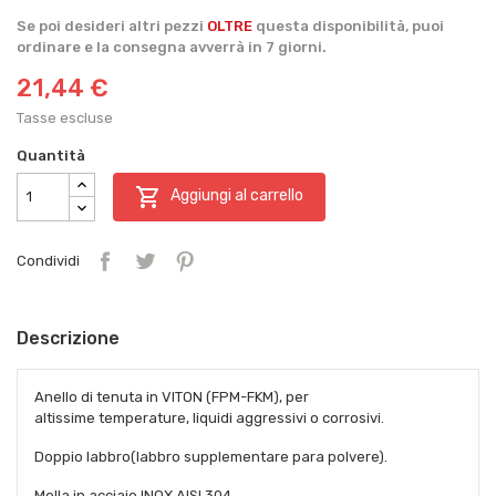
Se poi desideri altri pezzi
OLTRE
questa disponibilità, puoi
ordinare e la consegna avverrà in 7 giorni.
21,44 €
Tasse escluse
Quantità

Aggiungi al carrello
Condividi
Descrizione
Anello di tenuta in VITON (FPM-FKM), per
altissime temperature, liquidi aggressivi o corrosivi.
Doppio labbro(labbro supplementare para polvere).
Molla in acciaio INOX AISI 304.