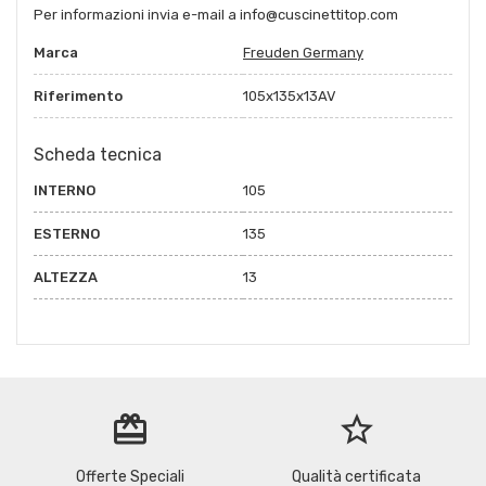
Per informazioni invia e-mail a info@cuscinettitop.com
Marca
Freuden Germany
Riferimento
105x135x13AV
Scheda tecnica
INTERNO
105
ESTERNO
135
ALTEZZA
13
redeem
star_border
Offerte Speciali
Qualità certificata