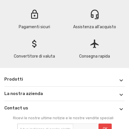
lock
headset_mic
Pagamenti sicuri
Assistenza all'acquisto
attach_money
flight
Convertitore di valuta
Consegna rapida
Prodotti

La nostra azienda

Contact us

Ricevi le nostre ultime notizie e le nostre vendite speciali