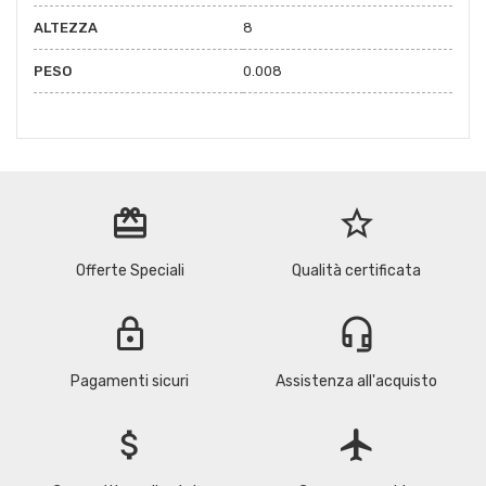
ALTEZZA
8
PESO
0.008
redeem
star_border
Offerte Speciali
Qualità certificata
lock
headset_mic
Pagamenti sicuri
Assistenza all'acquisto
attach_money
flight