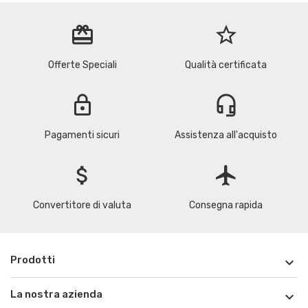
redeem
star_border
Offerte Speciali
Qualità certificata
lock
headset_mic
Pagamenti sicuri
Assistenza all'acquisto
attach_money
flight
Convertitore di valuta
Consegna rapida
Prodotti

La nostra azienda
