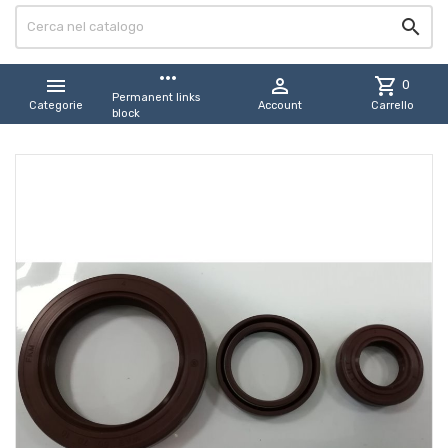

more_horiz


shopping_cart
0
Permanent links
Categorie
Account
Carrello
block