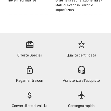
Note Informative
Grati nella segnalazione via E-
MAIL di eventuali errori o
imperfezioni
redeem
star_border
Offerte Speciali
Qualità certificata
lock
headset_mic
Pagamenti sicuri
Assistenza all'acquisto
attach_money
flight
Convertitore di valuta
Consegna rapida