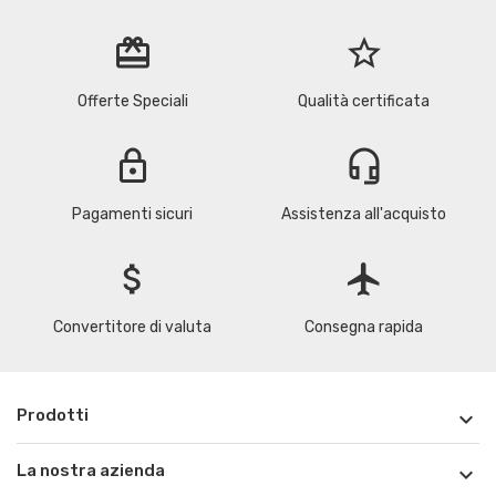
redeem
star_border
Offerte Speciali
Qualità certificata
lock
headset_mic
Pagamenti sicuri
Assistenza all'acquisto
attach_money
flight
Convertitore di valuta
Consegna rapida
Prodotti

La nostra azienda
