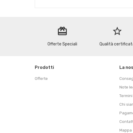
redeem
star_border
Offerte Speciali
Qualità certificat
Prodotti
La no
Offerte
Conse
Note le
Termini
Chi si
Pagame
Contat
Mappa d