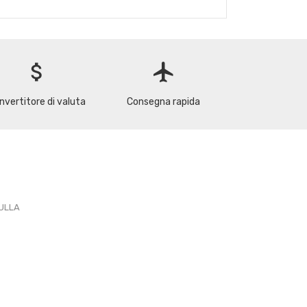
attach_money
flight
nvertitore di valuta
Consegna rapida
PULLA