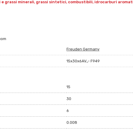
grassi minerali, grassi sintetici, combustibili, idrocarburi aromatici 
.com
Freuden Germany
15x30x6AV,,- F949
15
30
6
0.008