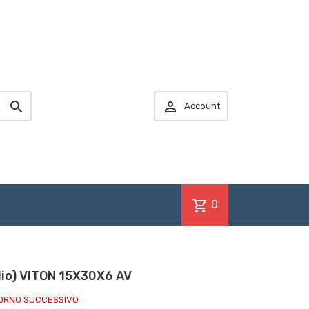


Account
shopping_cart
0
olio) VITON 15X30X6 AV
IORNO SUCCESSIVO