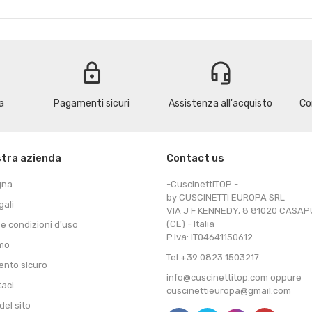
lock
headset_mic
a
Pagamenti sicuri
Assistenza all'acquisto
Co
stra azienda
Contact us
gna
-CuscinettiTOP -
by CUSCINETTI EUROPA SRL
gali
VIA J F KENNEDY, 8 81020 CASA
(CE) - Italia
 e condizioni d'uso
P.Iva: IT04641150612
amo
Tel +39 0823 1503217
nto sicuro
info@cuscinettitop.com oppure
taci
cuscinettieuropa@gmail.com
el sito