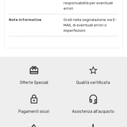
responsabilità per eventuali
errori
Note Informative
Grati nella segnalazione via E-
MAIL di eventuali errori o
imperfezioni
redeem
star_border
Offerte Speciali
Qualità certificata
lock
headset_mic
Pagamenti sicuri
Assistenza all'acquisto