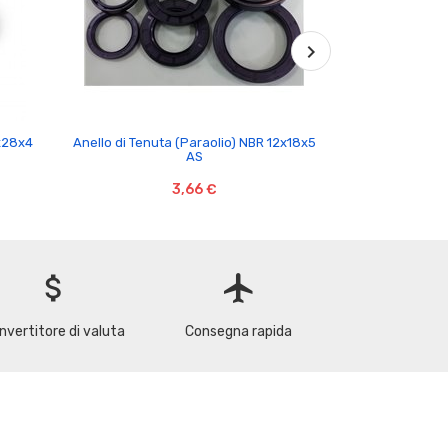

2x28x4
Anello di Tenuta (Paraolio) NBR 12x18x5
Anello di Tenuta
AS
3,66 €
attach_money
flight
nvertitore di valuta
Consegna rapida