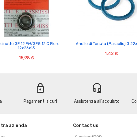


cinetto GE 12 FW/GEG 12 C Fluro
Anello di Tenuta (Paraolio) G 2
12x26x15
1,42 €
15,98 €
lock
headset_mic
a
Pagamenti sicuri
Assistenza all'acquisto
Co
stra azienda
Contact us
gna
-CuscinettiTOP -