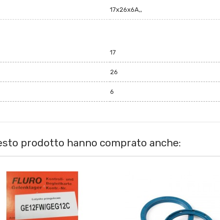
17x26x6A,,
17
26
6
uesto prodotto hanno comprato anche: