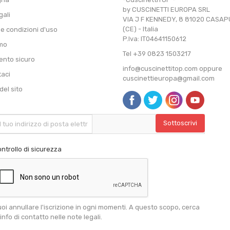
by CUSCINETTI EUROPA SRL
gali
VIA J F KENNEDY, 8 81020 CASA
(CE) - Italia
 e condizioni d'uso
P.Iva: IT04641150612
amo
Tel +39 0823 1503217
nto sicuro
info@cuscinettitop.com oppure
taci
cuscinettieuropa@gmail.com
el sito
ntrollo di sicurezza
oi annullare l'iscrizione in ogni momenti. A questo scopo, cerca
 info di contatto nelle note legali.