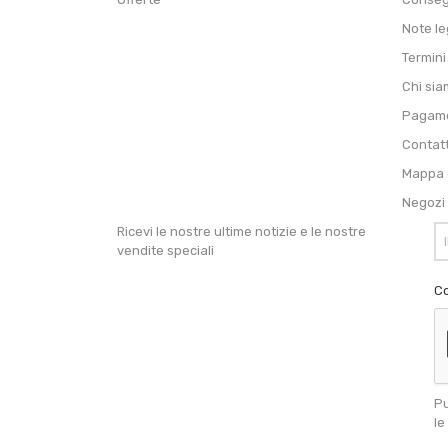
Note le
Termini
Chi si
Pagame
Contat
Mappa d
Negozi
Ricevi le nostre ultime notizie e le nostre
vendite speciali
Co
Pu
le