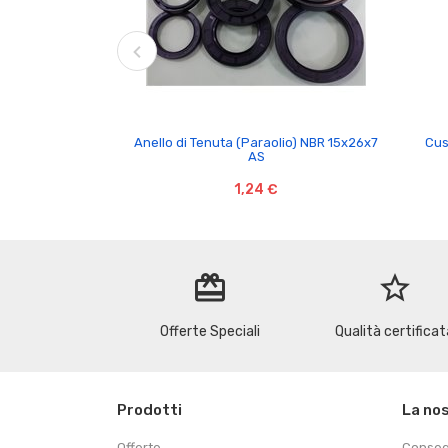

Anello di Tenuta (Paraolio) NBR 15x26x7
Cus
AS
1,24 €
redeem
star_border
Offerte Speciali
Qualità certificat
Prodotti
La no
Offerte
Conse