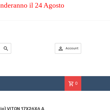
enderanno il 24 Agosto


Account
shopping_cart
0
lio) VITON 17X26X6 A