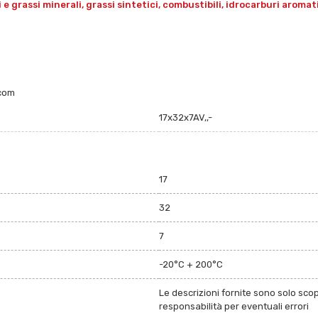
grassi minerali, grassi sintetici, combustibili, idrocarburi aromatici 
.com
17x32x7AV,,-
17
32
7
-20°C + 200°C
Le descrizioni fornite sono solo sco
responsabilità per eventuali errori