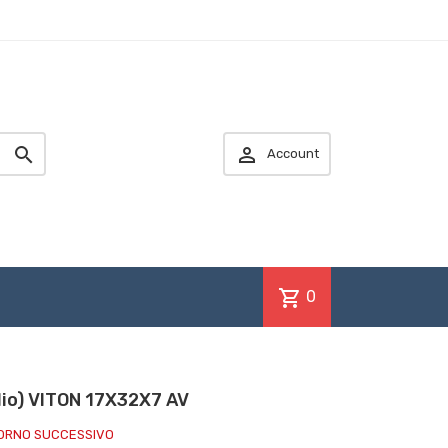


Account
shopping_cart
0
lio) VITON 17X32X7 AV
IORNO SUCCESSIVO