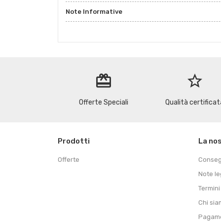
Note Informative
redeem
star_border
Offerte Speciali
Qualità certificat
Prodotti
La no
Offerte
Conse
Note le
Termini
Chi si
Pagame