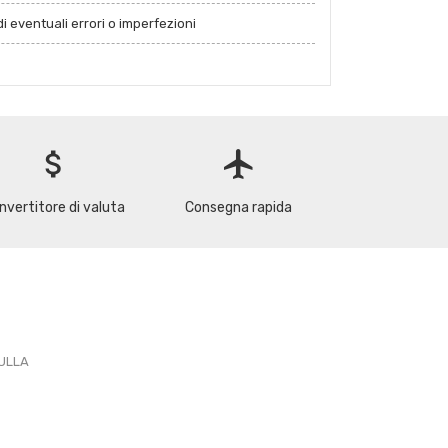
i eventuali errori o imperfezioni
attach_money
flight
nvertitore di valuta
Consegna rapida
PULLA