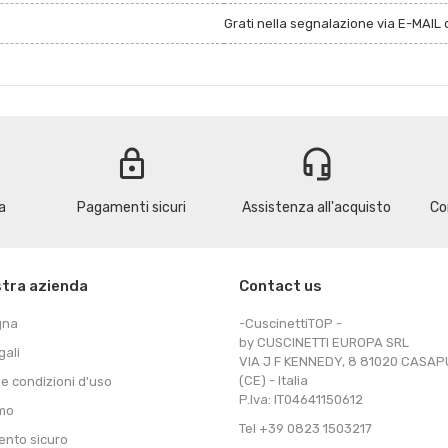
Grati nella segnalazione via E-MAIL d
lock
headset_mic
a
Pagamenti sicuri
Assistenza all'acquisto
Co
stra azienda
Contact us
gna
-CuscinettiTOP -
by CUSCINETTI EUROPA SRL
gali
VIA J F KENNEDY, 8 81020 CASA
(CE) - Italia
 e condizioni d'uso
P.Iva: IT04641150612
amo
Tel +39 0823 1503217
nto sicuro