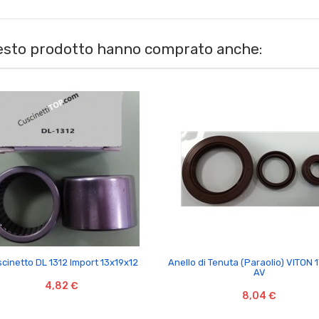
uesto prodotto hanno comprato anche:


cinetto DL 1312 Import 13x19x12
Anello di Tenuta (Paraolio) VITON
AV
4,82 €
8,04 €