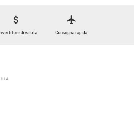
attach_money
flight
nvertitore di valuta
Consegna rapida
PULLA