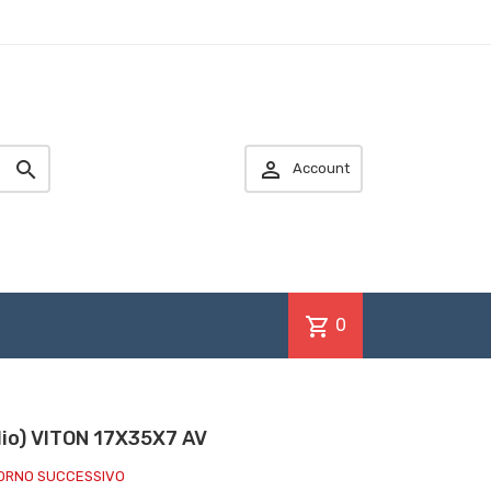


Account
shopping_cart
0
lio) VITON 17X35X7 AV
IORNO SUCCESSIVO