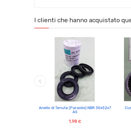
I clienti che hanno acquistato q

Anello di Tenuta (Paraolio) NBR 30x52x7
Cus
AS
1,98 €