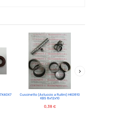

 17X40X7
Cuscinetto (Astuccio a Rullini) HK0810
Cuscinetto K1
KBS 8x12x10
0,38 €