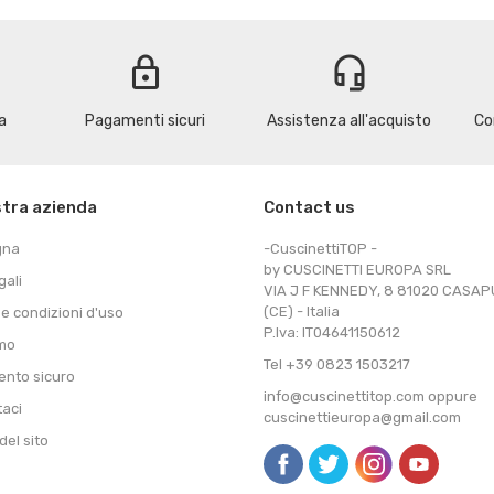
lock
headset_mic
a
Pagamenti sicuri
Assistenza all'acquisto
Co
stra azienda
Contact us
gna
-CuscinettiTOP -
by CUSCINETTI EUROPA SRL
gali
VIA J F KENNEDY, 8 81020 CASA
(CE) - Italia
 e condizioni d'uso
P.Iva: IT04641150612
amo
Tel +39 0823 1503217
nto sicuro
info@cuscinettitop.com oppure
taci
cuscinettieuropa@gmail.com
el sito