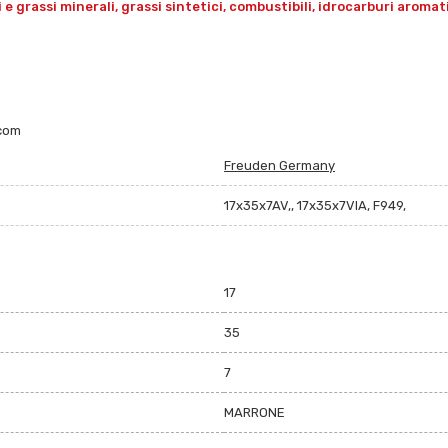
grassi minerali, grassi sintetici, combustibili, idrocarburi aromatici 
.com
Freuden Germany
17x35x7AV,, 17x35x7VIA, F949,
17
35
7
MARRONE