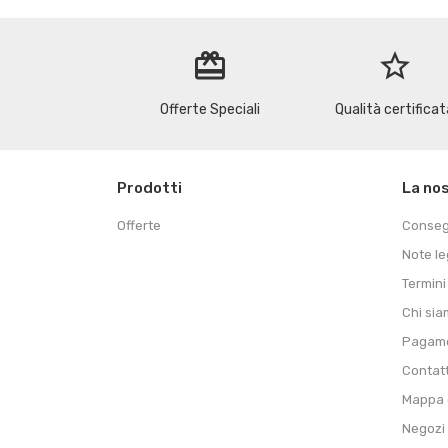
redeem
star_border
Offerte Speciali
Qualità certificat
Prodotti
La no
Offerte
Conse
Note le
Termini
Chi si
Pagame
Contat
Mappa d
Negozi