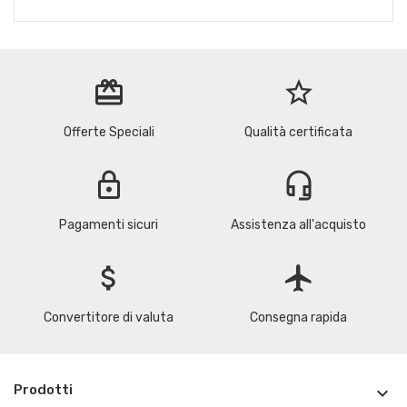
redeem
star_border
Offerte Speciali
Qualità certificata
lock
headset_mic
Pagamenti sicuri
Assistenza all'acquisto
attach_money
flight
Convertitore di valuta
Consegna rapida
Prodotti
