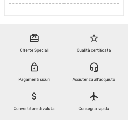
redeem
star_border
Offerte Speciali
Qualità certificata
lock
headset_mic
Pagamenti sicuri
Assistenza all'acquisto
attach_money
flight
Convertitore di valuta
Consegna rapida