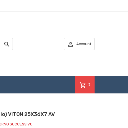


Account
shopping_cart
0
olio) VITON 25X36X7 AV
IORNO SUCCESSIVO