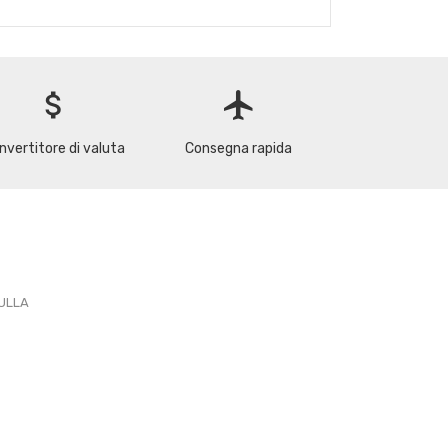
attach_money
flight
nvertitore di valuta
Consegna rapida
PULLA