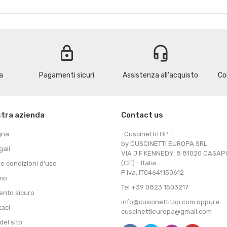
lock
headset_mic
a
Pagamenti sicuri
Assistenza all'acquisto
Co
stra azienda
Contact us
gna
-CuscinettiTOP -
by CUSCINETTI EUROPA SRL
gali
VIA J F KENNEDY, 8 81020 CASA
(CE) - Italia
 e condizioni d'uso
P.Iva: IT04641150612
amo
Tel +39 0823 1503217
nto sicuro
info@cuscinettitop.com oppure
taci
cuscinettieuropa@gmail.com
el sito