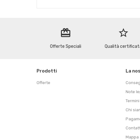
redeem
star_border
Offerte Speciali
Qualità certificat
Prodotti
La no
Offerte
Conse
Note le
Termini
Chi si
Pagame
Contat
Mappa d