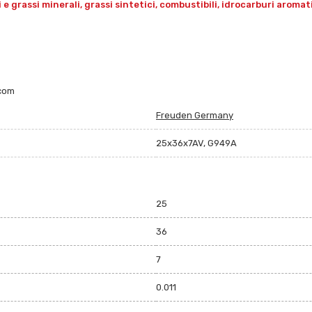
grassi minerali, grassi sintetici, combustibili, idrocarburi aromatici 
.com
Freuden Germany
25x36x7AV, G949A
25
36
7
0.011