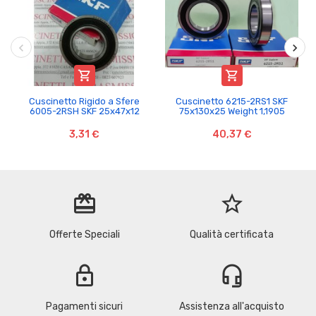


Cuscinetto Rigido a Sfere
Cuscinetto 6215-2RS1 SKF
6005-2RSH SKF 25x47x12
75x130x25 Weight 1,1905
3,31 €
40,37 €
redeem
star_border
Offerte Speciali
Qualità certificata
lock
headset_mic
Pagamenti sicuri
Assistenza all'acquisto